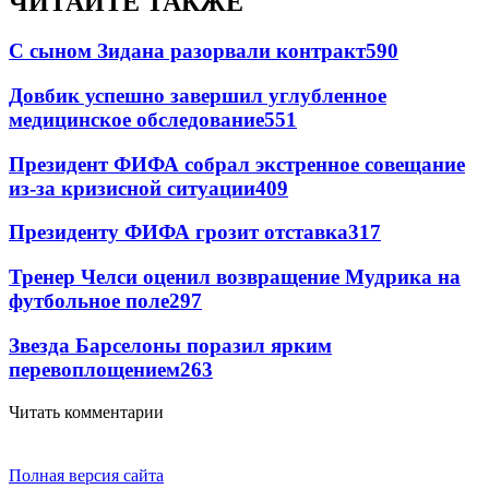
ЧИТАЙТЕ ТАКЖЕ
С сыном Зидана разорвали контракт
590
Довбик успешно завершил углубленное
медицинское обследование
551
Президент ФИФА собрал экстренное совещание
из-за кризисной ситуации
409
Президенту ФИФА грозит отставка
317
Тренер Челси оценил возвращение Мудрика на
футбольное поле
297
Звезда Барселоны поразил ярким
перевоплощением
263
Читать комментарии
Полная версия сайта