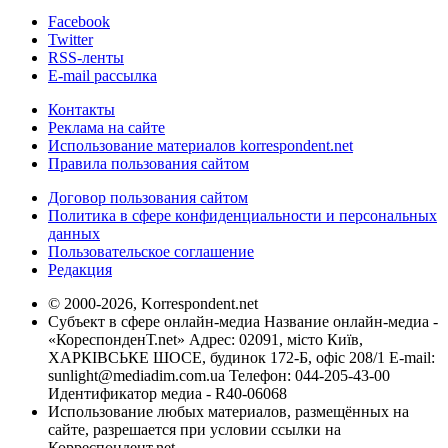
Facebook
Twitter
RSS-ленты
E-mail рассылка
Контакты
Реклама на сайте
Использование материалов korrespondent.net
Правила пользования сайтом
Договор пользования сайтом
Политика в сфере конфиденциальности и персональных
данных
Пользовательское соглашение
Редакция
© 2000-2026, Korrespondent.net
Субъект в сфере онлайн-медиа Название онлайн-медиа -
«КореспонденТ.net» Адрес: 02091, місто Київ,
ХАРКІВСЬКЕ ШОСЕ, будинок 172-Б, офіс 208/1 E-mail:
sunlight@mediadim.com.ua
Телефон: 044-205-43-00
Идентификатор медиа - R40-06068
Использование любых материалов, размещённых на
сайте, разрешается при условии ссылки на
Корреспондент.net.