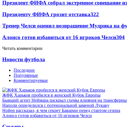
Президент ФИФА собрал экстренное совещание из
Президенту ФИФА грозит отставка
322
Тренер Челси оценил возвращение Мудрика на фу
Алонсо готов избавиться от 16 игроков Челси
304
Читать комментарии
Новости футбола
Последние
Популярные
Комментируемые
ЖФК Харьков пробился в женский Кубок Европы
Бывший агент Неймара раскрыл схемы влияния на трансферн
Наполи определился с потенциальной заменой Лукаку
Нойер рассказал, в чем секрет Баварии перед стартом сезона
Алонсо готов избавиться от 16 игроков Челси
Сюжеты