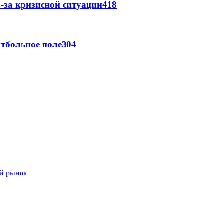
-за кризисной ситуации
418
тбольное поле
304
ый рынок