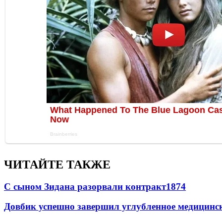
ЧИТАЙТЕ ТАКЖЕ
С сыном Зидана разорвали контракт
1874
Довбик успешно завершил углубленное медицинск