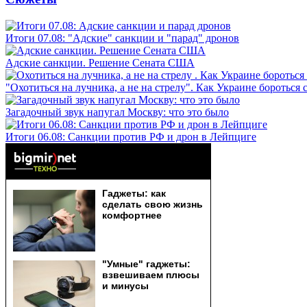
Итоги 07.08: "Адские" санкции и "парад" дронов
Адские санкции. Решение Сената США
"Охотиться на лучника, а не на стрелу". Как Украине бороться 
Загадочный звук напугал Москву: что это было
Итоги 06.08: Санкции против РФ и дрон в Лейпциге