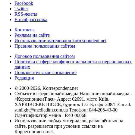
Facebook
Twitter
RSS-ленты
E-mail рассылка
Контакты
Реклама на сайте
Использование материалов korrespondent.net
Правила пользования сайтом
Договор пользования сайтом
Политика в сфере конфиденциальности и персональных
данных
Пользовательское соглашение
Редакция
© 2000-2026, Korrespondent.net
Субъект в сфере онлайн-медиа Название онлайн-медиа -
«КореспонденТ.net» Адрес: 02091, місто Київ,
ХАРКІВСЬКЕ ШОСЕ, будинок 172-Б, офіс 208/1 E-mail:
sunlight@mediadim.com.ua
Телефон: 044-205-43-00
Идентификатор медиа - R40-06068
Использование любых материалов, размещённых на
сайте, разрешается при условии ссылки на
Корреспондент.net.