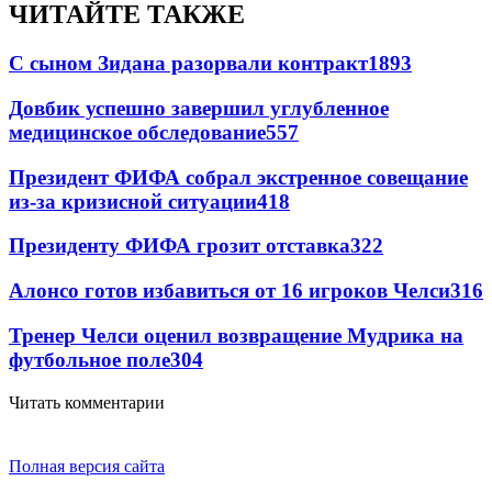
ЧИТАЙТЕ ТАКЖЕ
С сыном Зидана разорвали контракт
1893
Довбик успешно завершил углубленное
медицинское обследование
557
Президент ФИФА собрал экстренное совещание
из-за кризисной ситуации
418
Президенту ФИФА грозит отставка
322
Алонсо готов избавиться от 16 игроков Челси
316
Тренер Челси оценил возвращение Мудрика на
футбольное поле
304
Читать комментарии
Полная версия сайта