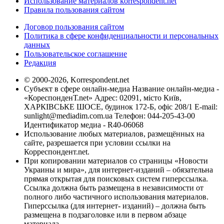
Использование материалов korrespondent.net
Правила пользования сайтом
Договор пользования сайтом
Политика в сфере конфиденциальности и персональных
данных
Пользовательское соглашение
Редакция
© 2000-2026, Korrespondent.net
Субъект в сфере онлайн-медиа Название онлайн-медиа -
«КореспонденТ.net» Адрес: 02091, місто Київ,
ХАРКІВСЬКЕ ШОСЕ, будинок 172-Б, офіс 208/1 E-mail:
sunlight@mediadim.com.ua
Телефон: 044-205-43-00
Идентификатор медиа - R40-06068
Использование любых материалов, размещённых на
сайте, разрешается при условии ссылки на
Корреспондент.net.
При копировании материалов со страницы «Новости
Украины и мира», для интернет-изданий – обязательна
прямая открытая для поисковых систем гиперссылка.
Ссылка должна быть размещена в независимости от
полного либо частичного использования материалов.
Гиперссылка (для интернет- изданий) – должна быть
размещена в подзаголовке или в первом абзаце
материала.