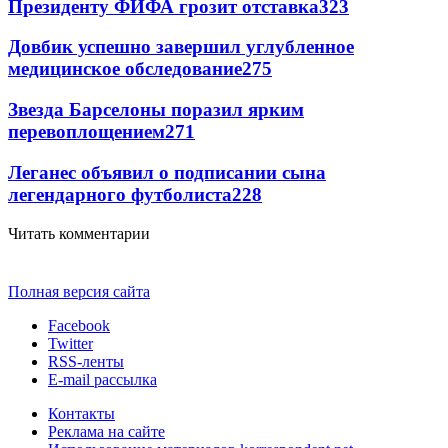
Президенту ФИФА грозит отставка
323
Довбик успешно завершил углубленное
медицинское обследование
275
Звезда Барселоны поразил ярким
перевоплощением
271
Леганес объявил о подписании сына
легендарного футболиста
228
Читать комментарии
Полная версия сайта
Facebook
Twitter
RSS-ленты
E-mail рассылка
Контакты
Реклама на сайте