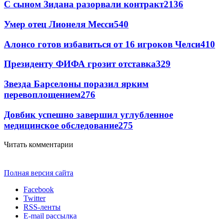
С сыном Зидана разорвали контракт
2136
Умер отец Лионеля Месси
540
Алонсо готов избавиться от 16 игроков Челси
410
Президенту ФИФА грозит отставка
329
Звезда Барселоны поразил ярким
перевоплощением
276
Довбик успешно завершил углубленное
медицинское обследование
275
Читать комментарии
Полная версия сайта
Facebook
Twitter
RSS-ленты
E-mail рассылка