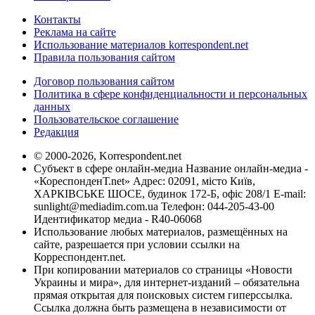
Контакты
Реклама на сайте
Использование материалов korrespondent.net
Правила пользования сайтом
Договор пользования сайтом
Политика в сфере конфиденциальности и персональных
данных
Пользовательское соглашение
Редакция
© 2000-2026, Korrespondent.net
Субъект в сфере онлайн-медиа Название онлайн-медиа -
«КореспонденТ.net» Адрес: 02091, місто Київ,
ХАРКІВСЬКЕ ШОСЕ, будинок 172-Б, офіс 208/1 E-mail:
sunlight@mediadim.com.ua
Телефон: 044-205-43-00
Идентификатор медиа - R40-06068
Использование любых материалов, размещённых на
сайте, разрешается при условии ссылки на
Корреспондент.net.
При копировании материалов со страницы «Новости
Украины и мира», для интернет-изданий – обязательна
прямая открытая для поисковых систем гиперссылка.
Ссылка должна быть размещена в независимости от