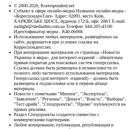
© 2000-2026, Korrespondent.net
Субъект в сфере онлайн-медиа Название онлайн-медиа -
«КореспонденТ.net» Адрес: 02091, місто Київ,
ХАРКІВСЬКЕ ШОСЕ, будинок 172-Б, офіс 208/1 E-mail:
sunlight@mediadim.com.ua
Телефон: 044-205-43-00
Идентификатор медиа - R40-06068
Использование любых материалов, размещённых на
сайте, разрешается при условии ссылки на
Корреспондент.net.
При копировании материалов со страницы «Новости
Украины и мира», для интернет-изданий – обязательна
прямая открытая для поисковых систем гиперссылка.
Ссылка должна быть размещена в независимости от
полного либо частичного использования материалов.
Гиперссылка (для интернет- изданий) – должна быть
размещена в подзаголовке или в первом абзаце
материала.
Новости с пометками "Мнение", "Экспертиза",
"Заявление", "Регионы", "Деньги", "Власть", "Выборы",
"Тест-драйв", "Спецпроекты", "Промо" публикуются на
правах рекламы.
Раздел Спецпроекты создается совместно с
коммерческими партнерами.
Любое копирование, публикация, републикация и