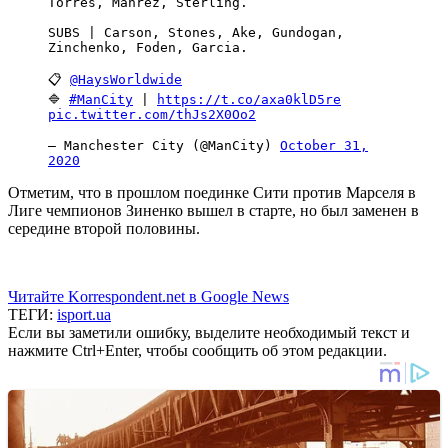
Torres, Mahrez, Sterling.
SUBS | Carson, Stones, Ake, Gundogan,
Zinchenko, Foden, Garcia.
📋
@HaysWorldwide
🔷
#ManCity
|
https://t.co/axa0klD5re
pic.twitter.com/thJs2X0Oo2
— Manchester City (@ManCity)
October 31,
2020
Отметим, что в прошлом поединке Сити против Марселя в
Лиге чемпионов Зиненко вышел в старте, но был заменен в
середине второй половины.
Читайте Korrespondent.net в Google News
ТЕГИ:
isport.ua
Если вы заметили ошибку, выделите необходимый текст и
нажмите Ctrl+Enter, чтобы сообщить об этом редакции.