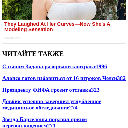
ЧИТАЙТЕ ТАКЖЕ
С сыном Зидана разорвали контракт
1996
Алонсо готов избавиться от 16 игроков Челси
382
Президенту ФИФА грозит отставка
323
Довбик успешно завершил углубленное
медицинское обследование
274
Звезда Барселоны поразил ярким
перевоплощением
271