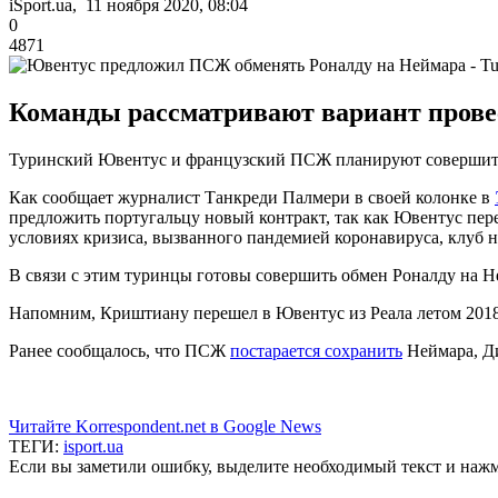
iSport.ua, 11 ноября 2020, 08:04
0
4871
Команды рассматривают вариант прове
Туринский Ювентус и французский ПСЖ планируют совершить
Как сообщает журналист Танкреди Палмери в своей колонке в
предложить португальцу новый контракт, так как Ювентус пере
условиях кризиса, вызванного пандемией коронавируса, клуб н
В связи с этим туринцы готовы совершить обмен Роналду на Не
Напомним, Криштиану перешел в Ювентус из Реала летом 2018
Ранее сообщалось, что ПСЖ
постарается сохранить
Неймара, Д
Читайте Korrespondent.net в Google News
ТЕГИ:
isport.ua
Если вы заметили ошибку, выделите необходимый текст и нажми