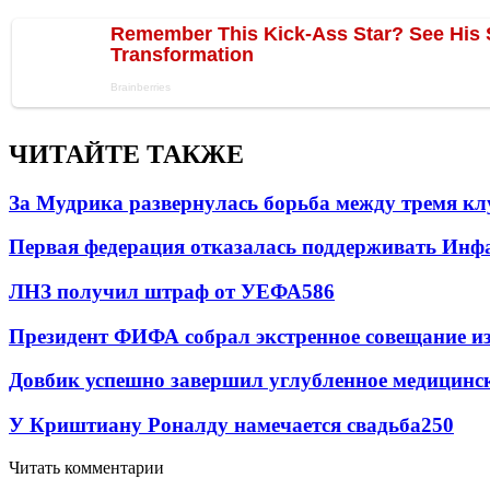
ЧИТАЙТЕ ТАКЖЕ
За Мудрика развернулась борьба между тремя 
Первая федерация отказалась поддерживать Инф
ЛНЗ получил штраф от УЕФА
586
Президент ФИФА собрал экстренное совещание из
Довбик успешно завершил углубленное медицинск
У Криштиану Роналду намечается свадьба
250
Читать комментарии