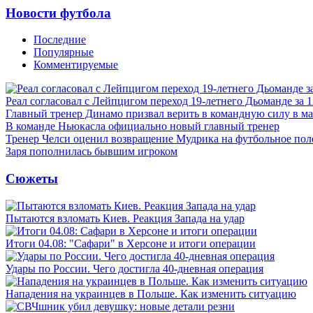
Новости футбола
Последние
Популярные
Комментируемые
Реал согласовал с Лейпцигом переход 19-летнего Дьоманде за 
Главный тренер Динамо призвал верить в командную силу в ма
В команде Ньюкасла официально новый главный тренер
Тренер Челси оценил возвращение Мудрика на футбольное пол
Заря пополнилась бывшим игроком
Сюжеты
Пытаются взломать Киев. Реакция Запада на удар
Итоги 04.08: "Сафари" в Херсоне и итоги операции
Удары по России. Чего достигла 40-дневная операция
Нападения на украинцев в Польше. Как изменить ситуацию