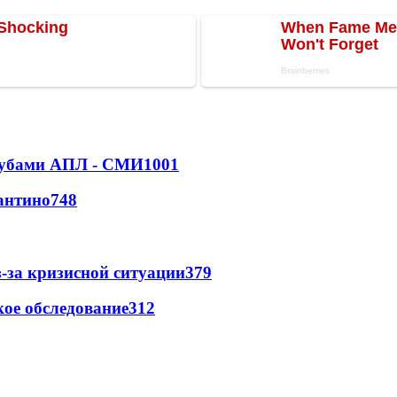
клубами АПЛ - СМИ
1001
антино
748
-за кризисной ситуации
379
ое обследование
312