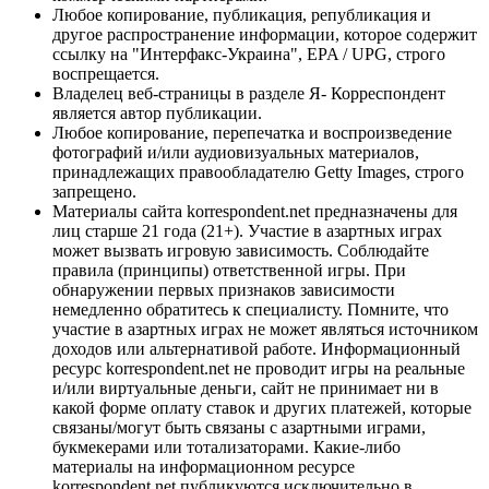
Любое копирование, публикация, републикация и
другое распространение информации, которое содержит
ссылку на "Интерфакс-Украина", EPA / UPG, строго
воспрещается.
Владелец веб-страницы в разделе Я- Корреспондент
является автор публикации.
Любое копирование, перепечатка и воспроизведение
фотографий и/или аудиовизуальных материалов,
принадлежащих правообладателю Getty Images, строго
запрещено.
Материалы сайта korrespondent.net предназначены для
лиц старше 21 года (21+). Участие в азартных играх
может вызвать игровую зависимость. Соблюдайте
правила (принципы) ответственной игры. При
обнаружении первых признаков зависимости
немедленно обратитесь к специалисту. Помните, что
участие в азартных играх не может являться источником
доходов или альтернативой работе. Информационный
ресурс korrespondent.net не проводит игры на реальные
и/или виртуальные деньги, сайт не принимает ни в
какой форме оплату ставок и других платежей, которые
связаны/могут быть связаны с азартными играми,
букмекерами или тотализаторами. Какие-либо
материалы на информационном ресурсе
korrespondent.net публикуются исключительно в