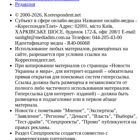
Редакция
© 2000-2026, Korrespondent.net
Субъект в сфере онлайн-медиа Название онлайн-медиа -
«КореспонденТ.net» Адрес: 02091, місто Київ,
ХАРКІВСЬКЕ ШОСЕ, будинок 172-Б, офіс 208/1 E-mail:
sunlight@mediadim.com.ua
Телефон: 044-205-43-00
Идентификатор медиа - R40-06068
Использование любых материалов, размещённых на
сайте, разрешается при условии ссылки на
Корреспондент.net.
При копировании материалов со страницы «Новости
Украины и мира», для интернет-изданий – обязательна
прямая открытая для поисковых систем гиперссылка.
Ссылка должна быть размещена в независимости от
полного либо частичного использования материалов.
Гиперссылка (для интернет- изданий) – должна быть
размещена в подзаголовке или в первом абзаце
материала.
Новости с пометками "Мнение", "Экспертиза",
"Заявление", "Регионы", "Деньги", "Власть", "Выборы",
"Тест-драйв", "Спецпроекты", "Промо" публикуются на
правах рекламы.
Раздел Спецпроекты создается совместно с
коммерческими партнерами.