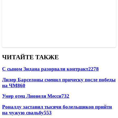
ЧИТАЙТЕ ТАКЖЕ
С сыном Зидана разорвали контракт
2278
Лидер Барселоны сменил прическу после победы
на ЧМ
860
Умер отец Лионеля Месси
732
Роналду заставил тысячи болельщиков прийти
на чужую свадьбу
553