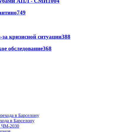
клубами АПЛ - СМИ
1004
антино
749
-за кризисной ситуации
388
ое обследование
368
хода в Барселону
в ЧМ-2030
ионов