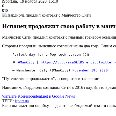
iSport.ua, 19 ноября 2020, 15:10
0
918
Испанец продолжит свою работу в манч
Манчестер Сити продлил контракт с главным тренером команд
Стороны продлили нынешнее соглашение на два года. Таким об
Perfect day for a Pep lock screen 😏📱
🔷
#ManCity
|
https://t.co/axa0klD5re
pic.twitter.
— Manchester City (@ManCity)
November 19, 2020
"Путешествие продолжается", - говорится в заявлении.
Напомним,
Гвардиола возглавил Сити в 2016 году. За это врем
Читайте Korrespondent.net в Google News
ТЕГИ:
isport.ua
Если вы заметили ошибку, выделите необходимый текст и нажми