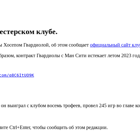
естерском клубе.
ы Хосепом Гвардиолой, об этом сообщает
официальный сайт клу
разом, контракт Гвардиолы с Ман Сити истекает летом 2023 год
com/q8C6ItUO9K
я он выиграл с клубом восемь трофеев, провел 245 игр во главе 
те Ctrl+Enter, чтобы сообщить об этом редакции.