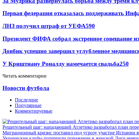
За Мудрика развернулась борьба между тремя 
Первая федерация отказалась поддерживать Инф
ЛНЗ получил штраф от УЕФА
590
Президент ФИФА собрал экстренное совещание из
Довбик успешно завершил углубленное медицинск
У Криштиану Роналду намечается свадьба
250
Читать комментарии
Новости футбола
Последние
Популярные
Комментируемые
Решительный шаг: нападающий Атлетико разработал план пере
Миграционный кризис поставил под угрозу участие Испании 
Украинские клубы потерпели поражение в женской Лиге чемп