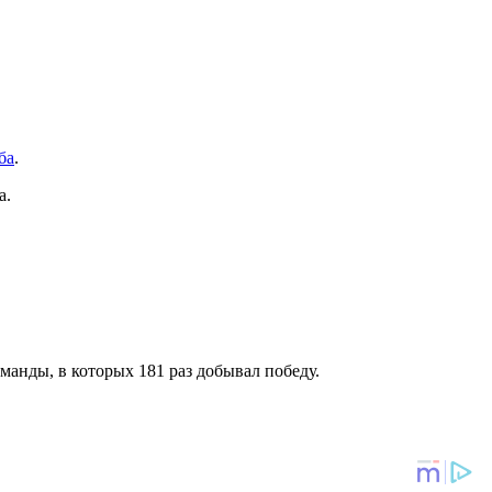
ба
.
а.
команды, в которых 181 раз добывал победу.