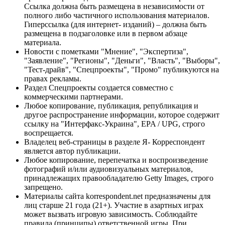
Ссылка должна быть размещена в независимости от
полного либо частичного использования материалов.
Гиперссылка (для интернет- изданий) – должна быть
размещена в подзаголовке или в первом абзаце
материала.
Новости с пометками "Мнение", "Экспертиза",
"Заявление", "Регионы", "Деньги", "Власть", "Выборы",
"Тест-драйв", "Спецпроекты", "Промо" публикуются на
правах рекламы.
Раздел Спецпроекты создается совместно с
коммерческими партнерами.
Любое копирование, публикация, републикация и
другое распространение информации, которое содержит
ссылку на "Интерфакс-Украина", EPA / UPG, строго
воспрещается.
Владелец веб-страницы в разделе Я- Корреспондент
является автор публикации.
Любое копирование, перепечатка и воспроизведение
фотографий и/или аудиовизуальных материалов,
принадлежащих правообладателю Getty Images, строго
запрещено.
Материалы сайта korrespondent.net предназначены для
лиц старше 21 года (21+). Участие в азартных играх
может вызвать игровую зависимость. Соблюдайте
правила (принципы) ответственной игры. При