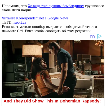
Напомним, что
Холанд стал лучшим бомбардиром
группового
этапа Лиги наций.
Читайте Korrespondent.net в Google News
ТЕГИ:
isport.ua
Если вы заметили ошибку, выделите необходимый текст и
нажмите Ctrl+Enter, чтобы сообщить об этом редакции.