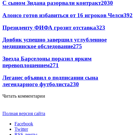
С сыном Зидана разорвали контракт
2030
Алонсо готов избавиться от 16 игроков Челси
392
Президенту ФИФА грозит отставка
323
Довбик успешно завершил углубленное
медицинское обследование
275
Звезда Барселоны поразил ярким
перевоплощением
271
Леганес объявил о подписании сына
легендарного футболиста
230
Читать комментарии
Полная версия сайта
Facebook
Twitter
RSS-ленты