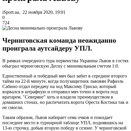
iSport.ua, 22 ноября 2020, 19:01
0
724
Черниговская команда неожиданно
проиграла аутсайдеру УПЛ.
В рамках очередного тура первенства Украины Львов в гостях
обыграл черниговскую Десну с минимальным счетом 1:0.
Единственный и победный мяч был забит в середине второго
тайма на 22-й минуте, когда полузащитник львовян Рафаэль
Сабино отдал передачу на ход Максиму Грисьо, который
ворвался в штрафную и отправил мяч точно в ворота под
вратарем. "Северяне" хоть и владели преимуществом в
домашних стенах, но распечатать ворота Ореста Костика так и
не смогли.
Таким образом, Львов набирает семь очков и покидает
последнее место в турнирной таблице УПЛ, поднявшись на
13-ю строчку, добыв вторую победу в сезоне. У черниговской