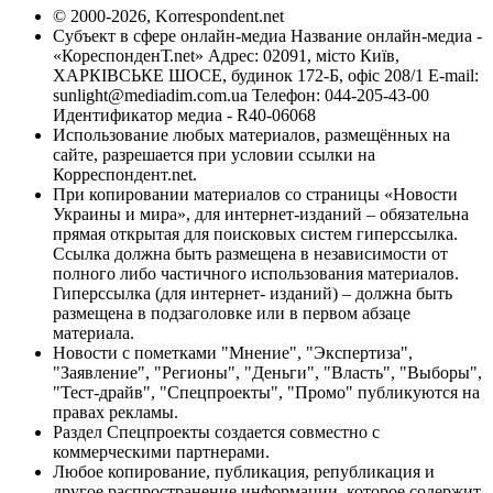
© 2000-2026, Korrespondent.net
Субъект в сфере онлайн-медиа Название онлайн-медиа -
«КореспонденТ.net» Адрес: 02091, місто Київ,
ХАРКІВСЬКЕ ШОСЕ, будинок 172-Б, офіс 208/1 E-mail:
sunlight@mediadim.com.ua
Телефон: 044-205-43-00
Идентификатор медиа - R40-06068
Использование любых материалов, размещённых на
сайте, разрешается при условии ссылки на
Корреспондент.net.
При копировании материалов со страницы «Новости
Украины и мира», для интернет-изданий – обязательна
прямая открытая для поисковых систем гиперссылка.
Ссылка должна быть размещена в независимости от
полного либо частичного использования материалов.
Гиперссылка (для интернет- изданий) – должна быть
размещена в подзаголовке или в первом абзаце
материала.
Новости с пометками "Мнение", "Экспертиза",
"Заявление", "Регионы", "Деньги", "Власть", "Выборы",
"Тест-драйв", "Спецпроекты", "Промо" публикуются на
правах рекламы.
Раздел Спецпроекты создается совместно с
коммерческими партнерами.
Любое копирование, публикация, републикация и
другое распространение информации, которое содержит