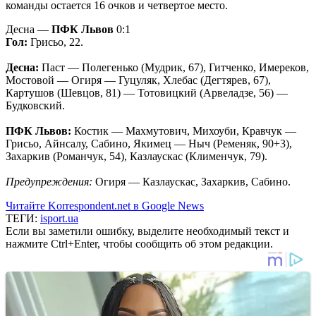
команды остается 16 очков и четвертое место.
Десна —
ПФК Львов
0:1
Гол:
Грисьо, 22.
Десна:
Паст — Полегенько (Мудрик, 67), Гитченко, Имереков,
Мостовой — Огиря — Гуцуляк, Хлебас (Дегтярев, 67),
Картушов (Шевцов, 81) — Тотовицкий (Арвеладзе, 56) —
Будковский.
ПФК Львов:
Костик — Махмутович, Михоуби, Кравчук —
Грисьо, Айнсалу, Сабино, Якимец — Ныч (Ременяк, 90+3),
Захаркив (Романчук, 54), Казлаускас (Клименчук, 79).
Предупреждения:
Огиря — Казлаускас, Захаркив, Сабино.
Читайте Korrespondent.net в Google News
ТЕГИ:
isport.ua
Если вы заметили ошибку, выделите необходимый текст и
нажмите Ctrl+Enter, чтобы сообщить об этом редакции.