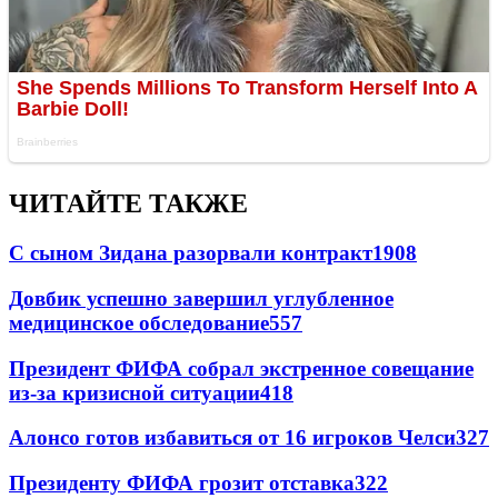
ЧИТАЙТЕ ТАКЖЕ
С сыном Зидана разорвали контракт
1908
Довбик успешно завершил углубленное
медицинское обследование
557
Президент ФИФА собрал экстренное совещание
из-за кризисной ситуации
418
Алонсо готов избавиться от 16 игроков Челси
327
Президенту ФИФА грозит отставка
322