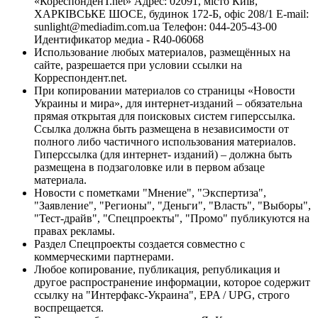
«КореспонденТ.net» Адрес: 02091, місто Київ,
ХАРКІВСЬКЕ ШОСЕ, будинок 172-Б, офіс 208/1 E-mail:
sunlight@mediadim.com.ua
Телефон: 044-205-43-00
Идентификатор медиа - R40-06068
Использование любых материалов, размещённых на
сайте, разрешается при условии ссылки на
Корреспондент.net.
При копировании материалов со страницы «Новости
Украины и мира», для интернет-изданий – обязательна
прямая открытая для поисковых систем гиперссылка.
Ссылка должна быть размещена в независимости от
полного либо частичного использования материалов.
Гиперссылка (для интернет- изданий) – должна быть
размещена в подзаголовке или в первом абзаце
материала.
Новости с пометками "Мнение", "Экспертиза",
"Заявление", "Регионы", "Деньги", "Власть", "Выборы",
"Тест-драйв", "Спецпроекты", "Промо" публикуются на
правах рекламы.
Раздел Спецпроекты создается совместно с
коммерческими партнерами.
Любое копирование, публикация, републикация и
другое распространение информации, которое содержит
ссылку на "Интерфакс-Украина", EPA / UPG, строго
воспрещается.