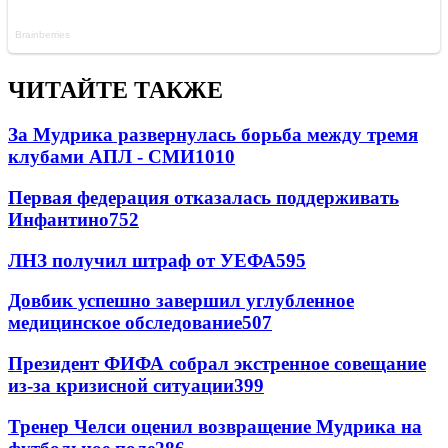
ЧИТАЙТЕ ТАКЖЕ
За Мудрика развернулась борьба между тремя
клубами АПЛ - СМИ
1010
Первая федерация отказалась поддерживать
Инфантино
752
ЛНЗ получил штраф от УЕФА
595
Довбик успешно завершил углубленное
медицинское обследование
507
Президент ФИФА собрал экстренное совещание
из-за кризисной ситуации
399
Тренер Челси оценил возвращение Мудрика на