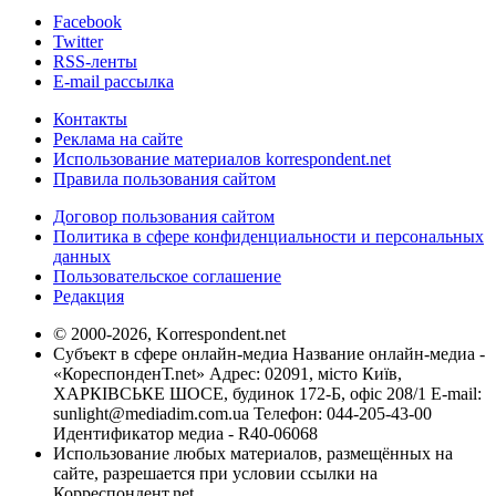
Facebook
Twitter
RSS-ленты
E-mail рассылка
Контакты
Реклама на сайте
Использование материалов korrespondent.net
Правила пользования сайтом
Договор пользования сайтом
Политика в сфере конфиденциальности и персональных
данных
Пользовательское соглашение
Редакция
© 2000-2026, Korrespondent.net
Субъект в сфере онлайн-медиа Название онлайн-медиа -
«КореспонденТ.net» Адрес: 02091, місто Київ,
ХАРКІВСЬКЕ ШОСЕ, будинок 172-Б, офіс 208/1 E-mail:
sunlight@mediadim.com.ua
Телефон: 044-205-43-00
Идентификатор медиа - R40-06068
Использование любых материалов, размещённых на
сайте, разрешается при условии ссылки на
Корреспондент.net.