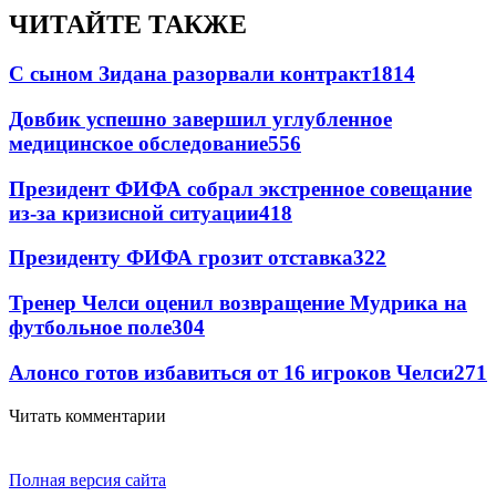
ЧИТАЙТЕ ТАКЖЕ
С сыном Зидана разорвали контракт
1814
Довбик успешно завершил углубленное
медицинское обследование
556
Президент ФИФА собрал экстренное совещание
из-за кризисной ситуации
418
Президенту ФИФА грозит отставка
322
Тренер Челси оценил возвращение Мудрика на
футбольное поле
304
Алонсо готов избавиться от 16 игроков Челси
271
Читать комментарии
Полная версия сайта