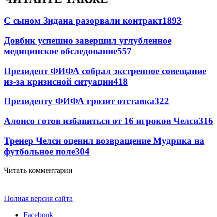
С сыном Зидана разорвали контракт
1893
Довбик успешно завершил углубленное
медицинское обследование
557
Президент ФИФА собрал экстренное совещание
из-за кризисной ситуации
418
Президенту ФИФА грозит отставка
322
Алонсо готов избавиться от 16 игроков Челси
316
Тренер Челси оценил возвращение Мудрика на
футбольное поле
304
Читать комментарии
Полная версия сайта
Facebook