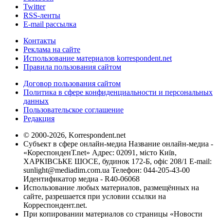
Twitter
RSS-ленты
E-mail рассылка
Контакты
Реклама на сайте
Использование материалов korrespondent.net
Правила пользования сайтом
Договор пользования сайтом
Политика в сфере конфиденциальности и персональных
данных
Пользовательское соглашение
Редакция
© 2000-2026, Korrespondent.net
Субъект в сфере онлайн-медиа Название онлайн-медиа -
«КореспонденТ.net» Адрес: 02091, місто Київ,
ХАРКІВСЬКЕ ШОСЕ, будинок 172-Б, офіс 208/1 E-mail:
sunlight@mediadim.com.ua
Телефон: 044-205-43-00
Идентификатор медиа - R40-06068
Использование любых материалов, размещённых на
сайте, разрешается при условии ссылки на
Корреспондент.net.
При копировании материалов со страницы «Новости