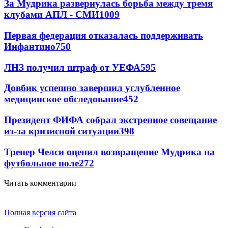
За Мудрика развернулась борьба между тремя
клубами АПЛ - СМИ
1009
Первая федерация отказалась поддерживать
Инфантино
750
ЛНЗ получил штраф от УЕФА
595
Довбик успешно завершил углубленное
медицинское обследование
452
Президент ФИФА собрал экстренное совещание
из-за кризисной ситуации
398
Тренер Челси оценил возвращение Мудрика на
футбольное поле
272
Читать комментарии
Полная версия сайта