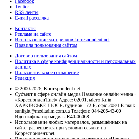
Facebook
Twitter
RSS-ленты
E-mail рассылка
Контакты
Реклама на сайте
Использование материалов korrespondent.net
Правила пользования сайтом
Договор пользования сайтом
Политика в сфере конфиденциальности и персональных
данных
Пользовательское соглашение
Редакция
© 2000-2026, Korrespondent.net
Субъект в сфере онлайн-медиа Название онлайн-медиа -
«КореспонденТ.net» Адрес: 02091, місто Київ,
ХАРКІВСЬКЕ ШОСЕ, будинок 172-Б, офіс 208/1 E-mail:
sunlight@mediadim.com.ua
Телефон: 044-205-43-00
Идентификатор медиа - R40-06068
Использование любых материалов, размещённых на
сайте, разрешается при условии ссылки на
Корреспондент.net.
При копировании материалов со страницы «Новости