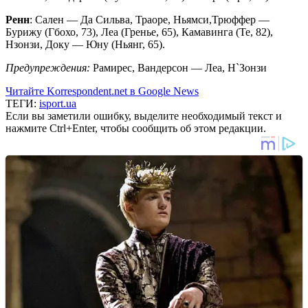
Ренн
: Сален — Да Сильва, Траоре, Ньямси,Трюффер —
Бурижу (Гбохо, 73), Леа (Гренье, 65), Камавинга (Те, 82),
Нзонзи, Доку — Юну (Ньянг, 65).
Предупреждения:
Рамирес, Вандерсон — Леа, Н`Зонзи
Читайте Korrespondent.net в Google News
ТЕГИ:
isport.ua
Если вы заметили ошибку, выделите необходимый текст и
нажмите Ctrl+Enter, чтобы сообщить об этом редакции.