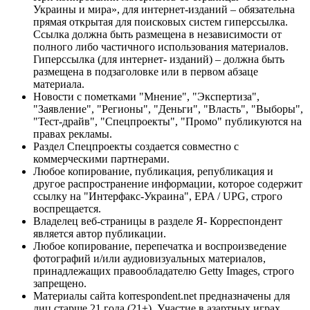
Украины и мира», для интернет-изданий – обязательна
прямая открытая для поисковых систем гиперссылка.
Ссылка должна быть размещена в независимости от
полного либо частичного использования материалов.
Гиперссылка (для интернет- изданий) – должна быть
размещена в подзаголовке или в первом абзаце
материала.
Новости с пометками "Мнение", "Экспертиза",
"Заявление", "Регионы", "Деньги", "Власть", "Выборы",
"Тест-драйв", "Спецпроекты", "Промо" публикуются на
правах рекламы.
Раздел Спецпроекты создается совместно с
коммерческими партнерами.
Любое копирование, публикация, републикация и
другое распространение информации, которое содержит
ссылку на "Интерфакс-Украина", EPA / UPG, строго
воспрещается.
Владелец веб-страницы в разделе Я- Корреспондент
является автор публикации.
Любое копирование, перепечатка и воспроизведение
фотографий и/или аудиовизуальных материалов,
принадлежащих правообладателю Getty Images, строго
запрещено.
Материалы сайта korrespondent.net предназначены для
лиц старше 21 года (21+). Участие в азартных играх