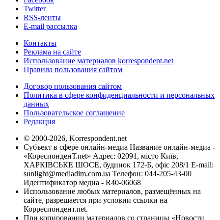
Twitter
RSS-ленты
E-mail рассылка
Контакты
Реклама на сайте
Использование материалов korrespondent.net
Правила пользования сайтом
Договор пользования сайтом
Политика в сфере конфиденциальности и персональных
данных
Пользовательское соглашение
Редакция
© 2000-2026, Korrespondent.net
Субъект в сфере онлайн-медиа Название онлайн-медиа -
«КореспонденТ.net» Адрес: 02091, місто Київ,
ХАРКІВСЬКЕ ШОСЕ, будинок 172-Б, офіс 208/1 E-mail:
sunlight@mediadim.com.ua
Телефон: 044-205-43-00
Идентификатор медиа - R40-06068
Использование любых материалов, размещённых на
сайте, разрешается при условии ссылки на
Корреспондент.net.
При копировании материалов со страницы «Новости