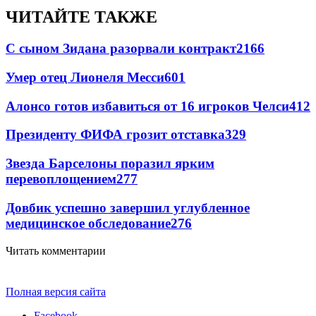
ЧИТАЙТЕ ТАКЖЕ
С сыном Зидана разорвали контракт
2166
Умер отец Лионеля Месси
601
Алонсо готов избавиться от 16 игроков Челси
412
Президенту ФИФА грозит отставка
329
Звезда Барселоны поразил ярким
перевоплощением
277
Довбик успешно завершил углубленное
медицинское обследование
276
Читать комментарии
Полная версия сайта
Facebook