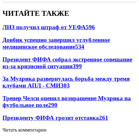
ЧИТАЙТЕ ТАКЖЕ
ЛНЗ получил штраф от УЕФА
596
Довбик успешно завершил углубленное
медицинское обследование
534
Президент ФИФА собрал экстренное совещание
из-за кризисной ситуации
399
За Мудрика развернулась борьба между тремя
клубами АПЛ - СМИ
303
Тренер Челси оценил возвращение Мудрика на
футбольное поле
290
Президенту ФИФА грозит отставка
261
Читать комментарии