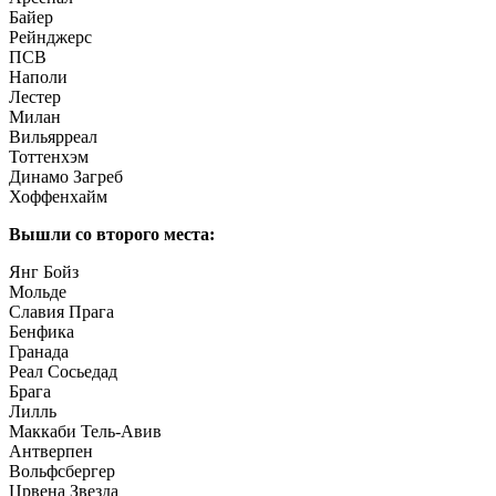
Байер
Рейнджерс
ПСВ
Наполи
Лестер
Милан
Вильярреал
Тоттенхэм
Динамо Загреб
Хоффенхайм
Вышли со второго места:
Янг Бойз
Мольде
Славия Прага
Бенфика
Гранада
Реал Сосьедад
Брага
Лилль
Маккаби Тель-Авив
Антверпен
Вольфсбергер
Црвена Звезда