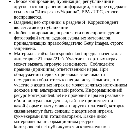
Любое копирование, публикация, републикация и
другое распространение информации, которое содержит
ссылку на "Интерфакс-Украина", EPA / UPG, строго
воспрещается.
Владелец веб-страницы в разделе Я- Корреспондент
является автор публикации.
Любое копирование, перепечатка и воспроизведение
фотографий и/или аудиовизуальных материалов,
принадлежащих правообладателю Getty Images, строго
запрещено.
Материалы сайта korrespondent.net предназначены для
лиц старше 21 года (21+). Участие в азартных играх
может вызвать игровую зависимость. Соблюдайте
правила (принципы) ответственной игры. При
обнаружении первых признаков зависимости
немедленно обратитесь к специалисту. Помните, что
участие в азартных играх не может являться источником
доходов или альтернативой работе. Информационный
ресурс korrespondent.net не проводит игры на реальные
и/или виртуальные деньги, сайт не принимает ни в
какой форме оплату ставок и других платежей, которые
связаны/могут быть связаны с азартными играми,
букмекерами или тотализаторами. Какие-либо
материалы на информационном ресурсе
korrespondent.net публикуются исключительно в