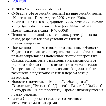
Редакция
© 2000-2026, Korrespondent.net
Субъект в сфере онлайн-медиа Название онлайн-медиа -
«КореспонденТ.net» Адрес: 02091, місто Київ,
ХАРКІВСЬКЕ ШОСЕ, будинок 172-Б, офіс 208/1 E-mail:
sunlight@mediadim.com.ua
Телефон: 044-205-43-00
Идентификатор медиа - R40-06068
Использование любых материалов, размещённых на
сайте, разрешается при условии ссылки на
Корреспондент.net.
При копировании материалов со страницы «Новости
Украины и мира», для интернет-изданий – обязательна
прямая открытая для поисковых систем гиперссылка.
Ссылка должна быть размещена в независимости от
полного либо частичного использования материалов.
Гиперссылка (для интернет- изданий) – должна быть
размещена в подзаголовке или в первом абзаце
материала.
Новости с пометками "Мнение", "Экспертиза",
"Заявление", "Регионы", "Деньги", "Власть", "Выборы",
"Тест-драйв", "Спецпроекты", "Промо" публикуются на
правах рекламы.
Раздел Спецпроекты создается совместно с
коммерческими партнерами.