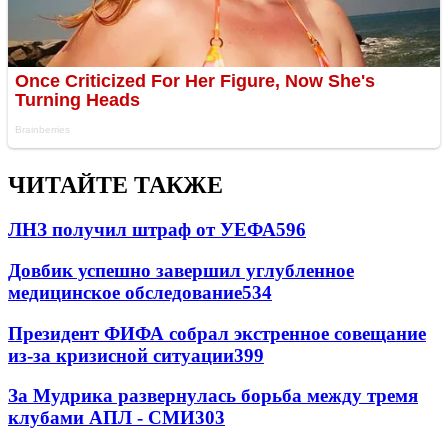
ЧИТАЙТЕ ТАКЖЕ
ЛНЗ получил штраф от УЕФА
596
Довбик успешно завершил углубленное
медицинское обследование
534
Президент ФИФА собрал экстренное совещание
из-за кризисной ситуации
399
За Мудрика развернулась борьба между тремя
клубами АПЛ - СМИ
303