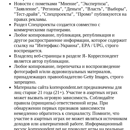
Новости с пометками "Мнение", "Экспертиза",
"Заявление", "Регионы", "Деньги", "Власть", "Выборы",
"Тест-драйв", "Спецпроекты", "Промо" публикуются на
правах рекламы.
Раздел Спецпроекты создается совместно с
коммерческими партнерами.
Любое копирование, публикация, републикация и
другое распространение информации, которое содержит
ссылку на "Интерфакс-Украина", EPA / UPG, строго
воспрещается.
Владелец веб-страницы в разделе Я- Корреспондент
является автор публикации.
Любое копирование, перепечатка и воспроизведение
фотографий и/или аудиовизуальных материалов,
принадлежащих правообладателю Getty Images, строго
запрещено.
Материалы сайта korrespondent.net предназначены для
лиц старше 21 года (21+). Участие в азартных играх
может вызвать игровую зависимость. Соблюдайте
правила (принципы) ответственной игры. При
обнаружении первых признаков зависимости
немедленно обратитесь к специалисту. Помните, что
участие в азартных играх не может являться источником
доходов или альтернативой работе. Информационный
ресурс korrespondent.net не проводит игры на реальные