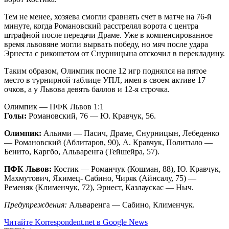
Тем не менее, хозяева смогли сравнять счет в матче на 76-й
минуте, когда Романовский расстрелял ворота с центра
штрафной после передачи Драме. Уже в компенсированное
время львовяне могли вырвать победу, но мяч после удара
Эрнеста с рикошетом от Снурницына отскочил в перекладину.
Таким образом, Олимпик после 12 игр поднялся на пятое
место в турнирной таблице УПЛ, имея в своем активе 17
очков, а у Львова девять баллов и 12-я строчка.
Олимпик — ПФК Львов 1:1
Голы:
Романовский, 76 — Ю. Кравчук, 56.
Олимпик:
Альими — Пасич, Драме, Снурницын, Лебеденко
— Романовский (Аблитаров, 90), А. Кравчук, Политыло —
Бенито, Каргбо, Альваренга (Тейшейра, 57).
ПФК Львов:
Костик — Романчук (Кошман, 88), Ю. Кравчук,
Махмутович, Якимец- Сабино, Чиряк (Айнсалу, 75) —
Ременяк (Клименчук, 72), Эрнест, Казлаускас — Ныч.
Предупреждения:
Альваренга — Сабино, Клименчук.
Читайте Korrespondent.net в Google News