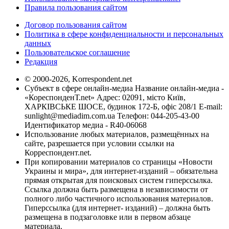
Правила пользования сайтом
Договор пользования сайтом
Политика в сфере конфиденциальности и персональных
данных
Пользовательское соглашение
Редакция
© 2000-2026, Korrespondent.net
Субъект в сфере онлайн-медиа Название онлайн-медиа -
«КореспонденТ.net» Адрес: 02091, місто Київ,
ХАРКІВСЬКЕ ШОСЕ, будинок 172-Б, офіс 208/1 E-mail:
sunlight@mediadim.com.ua
Телефон: 044-205-43-00
Идентификатор медиа - R40-06068
Использование любых материалов, размещённых на
сайте, разрешается при условии ссылки на
Корреспондент.net.
При копировании материалов со страницы «Новости
Украины и мира», для интернет-изданий – обязательна
прямая открытая для поисковых систем гиперссылка.
Ссылка должна быть размещена в независимости от
полного либо частичного использования материалов.
Гиперссылка (для интернет- изданий) – должна быть
размещена в подзаголовке или в первом абзаце
материала.