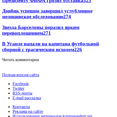
Президенту ФИФА грозит отставка
323
Довбик успешно завершил углубленное
медицинское обследование
274
Звезда Барселоны поразил ярким
перевоплощением
271
В Уганде напали на капитана футбольной
сборной с трагическим исходом
226
Читать комментарии
Полная версия сайта
Facebook
Twitter
RSS-ленты
E-mail рассылка
Контакты
Реклама на сайте
Использование материалов korrespondent.net