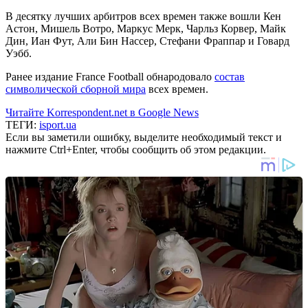
В десятку лучших арбитров всех времен также вошли Кен
Астон, Мишель Вотро, Маркус Мерк, Чарльз Корвер, Майк
Дин, Иан Фут, Али Бин Нассер, Стефани Фраппар и Говард
Уэбб.
Ранее издание France Football обнародовало
состав
символической сборной мира
всех времен.
Читайте Korrespondent.net в Google News
ТЕГИ:
isport.ua
Если вы заметили ошибку, выделите необходимый текст и
нажмите Ctrl+Enter, чтобы сообщить об этом редакции.