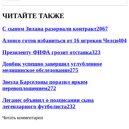
ЧИТАЙТЕ ТАКЖЕ
С сыном Зидана разорвали контракт
2067
Алонсо готов избавиться от 16 игроков Челси
404
Президенту ФИФА грозит отставка
323
Довбик успешно завершил углубленное
медицинское обследование
275
Звезда Барселоны поразил ярким
перевоплощением
272
Леганес объявил о подписании сына
легендарного футболиста
232
Читать комментарии