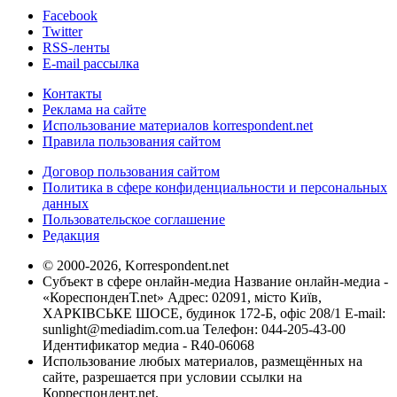
Facebook
Twitter
RSS-ленты
E-mail рассылка
Контакты
Реклама на сайте
Использование материалов korrespondent.net
Правила пользования сайтом
Договор пользования сайтом
Политика в сфере конфиденциальности и персональных
данных
Пользовательское соглашение
Редакция
© 2000-2026, Korrespondent.net
Субъект в сфере онлайн-медиа Название онлайн-медиа -
«КореспонденТ.net» Адрес: 02091, місто Київ,
ХАРКІВСЬКЕ ШОСЕ, будинок 172-Б, офіс 208/1 E-mail:
sunlight@mediadim.com.ua
Телефон: 044-205-43-00
Идентификатор медиа - R40-06068
Использование любых материалов, размещённых на
сайте, разрешается при условии ссылки на
Корреспондент.net.