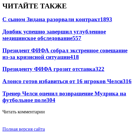
ЧИТАЙТЕ ТАКЖЕ
С сыном Зидана разорвали контракт
1893
Довбик успешно завершил углубленное
медицинское обследование
557
Президент ФИФА собрал экстренное совещание
из-за кризисной ситуации
418
Президенту ФИФА грозит отставка
322
Алонсо готов избавиться от 16 игроков Челси
316
Тренер Челси оценил возвращение Мудрика на
футбольное поле
304
Читать комментарии
Полная версия сайта