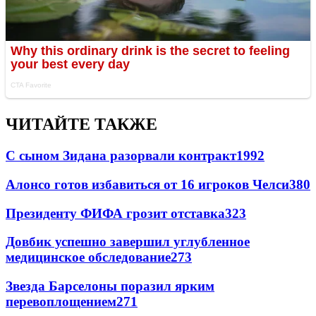
ЧИТАЙТЕ ТАКЖЕ
С сыном Зидана разорвали контракт
1992
Алонсо готов избавиться от 16 игроков Челси
380
Президенту ФИФА грозит отставка
323
Довбик успешно завершил углубленное
медицинское обследование
273
Звезда Барселоны поразил ярким
перевоплощением
271