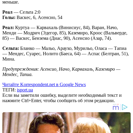
меньше.
Реал
— Сельта 2:0
Голы:
Васкес, 6, Асенсио, 54
Реал:
Куртуа — Карвахаль (Винисиус, 84), Варан, Начо,
Менди — Модрич (Эдегор, 85), Каземиро, Кроос (Вальверде,
85) — Васкес, Бензема (Диас, 90), Асенсио (Азар, 74).
Сельта:
Бланко — Мальо, Араухо, Мурильо, Оласа — Тапиа
— Мендес, Суарес, Нолито (Баеса, 64) — Аспас (Белтран, 51),
Мина.
Предупреждения: Асенсио, Начо, Карвахаль, Каземиро —
Мендес, Тапиа.
Читайте Korrespondent.net в Google News
ТЕГИ:
isport.ua
Если вы заметили ошибку, выделите необходимый текст и
нажмите Ctrl+Enter, чтобы сообщить об этом редакции.