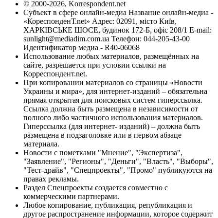
© 2000-2026, Korrespondent.net
Субъект в сфере онлайн-медиа Название онлайн-медиа -
«КореспонденТ.net» Адрес: 02091, місто Київ,
ХАРКІВСЬКЕ ШОСЕ, будинок 172-Б, офіс 208/1 E-mail:
sunlight@mediadim.com.ua
Телефон: 044-205-43-00
Идентификатор медиа - R40-06068
Использование любых материалов, размещённых на
сайте, разрешается при условии ссылки на
Корреспондент.net.
При копировании материалов со страницы «Новости
Украины и мира», для интернет-изданий – обязательна
прямая открытая для поисковых систем гиперссылка.
Ссылка должна быть размещена в независимости от
полного либо частичного использования материалов.
Гиперссылка (для интернет- изданий) – должна быть
размещена в подзаголовке или в первом абзаце
материала.
Новости с пометками "Мнение", "Экспертиза",
"Заявление", "Регионы", "Деньги", "Власть", "Выборы",
"Тест-драйв", "Спецпроекты", "Промо" публикуются на
правах рекламы.
Раздел Спецпроекты создается совместно с
коммерческими партнерами.
Любое копирование, публикация, републикация и
другое распространение информации, которое содержит