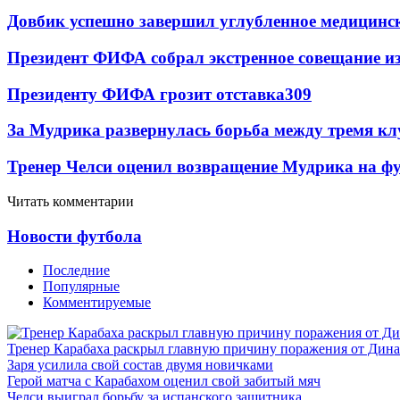
Довбик успешно завершил углубленное медицинск
Президент ФИФА собрал экстренное совещание из
Президенту ФИФА грозит отставка
309
За Мудрика развернулась борьба между тремя 
Тренер Челси оценил возвращение Мудрика на фу
Читать комментарии
Новости футбола
Последние
Популярные
Комментируемые
Тренер Карабаха раскрыл главную причину поражения от Дин
Заря усилила свой состав двумя новичками
Герой матча с Карабахом оценил свой забитый мяч
Челси выиграл борьбу за испанского защитника