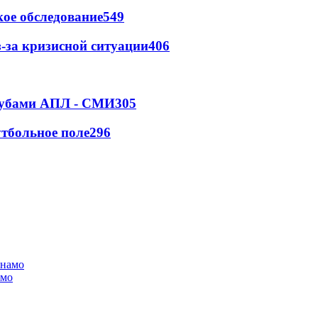
ое обследование
549
-за кризисной ситуации
406
клубами АПЛ - СМИ
305
тбольное поле
296
амо