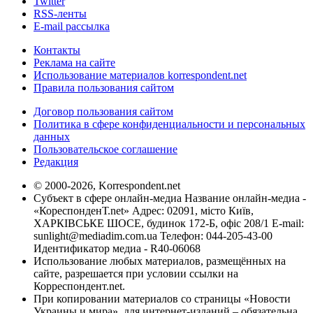
Twitter
RSS-ленты
E-mail рассылка
Контакты
Реклама на сайте
Использование материалов korrespondent.net
Правила пользования сайтом
Договор пользования сайтом
Политика в сфере конфиденциальности и персональных
данных
Пользовательское соглашение
Редакция
© 2000-2026, Korrespondent.net
Субъект в сфере онлайн-медиа Название онлайн-медиа -
«КореспонденТ.net» Адрес: 02091, місто Київ,
ХАРКІВСЬКЕ ШОСЕ, будинок 172-Б, офіс 208/1 E-mail:
sunlight@mediadim.com.ua
Телефон: 044-205-43-00
Идентификатор медиа - R40-06068
Использование любых материалов, размещённых на
сайте, разрешается при условии ссылки на
Корреспондент.net.
При копировании материалов со страницы «Новости
Украины и мира», для интернет-изданий – обязательна