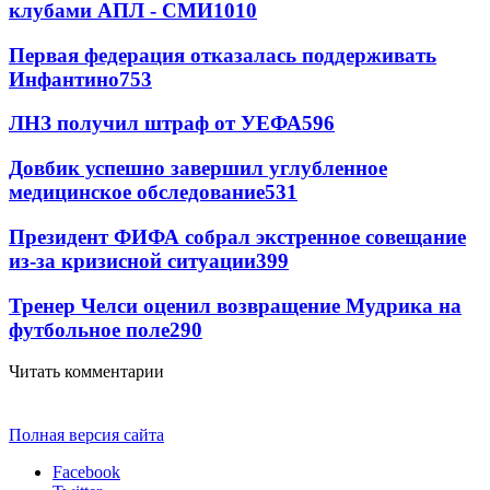
клубами АПЛ - СМИ
1010
Первая федерация отказалась поддерживать
Инфантино
753
ЛНЗ получил штраф от УЕФА
596
Довбик успешно завершил углубленное
медицинское обследование
531
Президент ФИФА собрал экстренное совещание
из-за кризисной ситуации
399
Тренер Челси оценил возвращение Мудрика на
футбольное поле
290
Читать комментарии
Полная версия сайта
Facebook