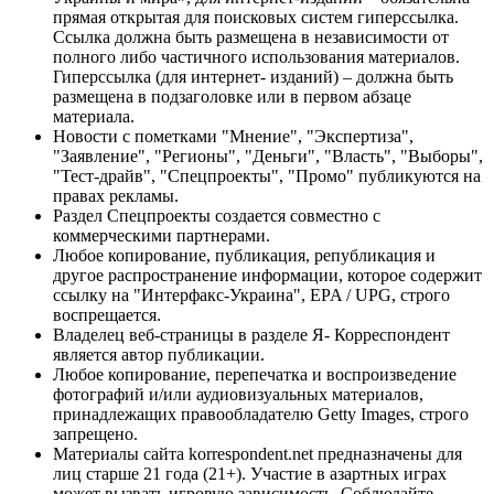
прямая открытая для поисковых систем гиперссылка.
Ссылка должна быть размещена в независимости от
полного либо частичного использования материалов.
Гиперссылка (для интернет- изданий) – должна быть
размещена в подзаголовке или в первом абзаце
материала.
Новости с пометками "Мнение", "Экспертиза",
"Заявление", "Регионы", "Деньги", "Власть", "Выборы",
"Тест-драйв", "Спецпроекты", "Промо" публикуются на
правах рекламы.
Раздел Спецпроекты создается совместно с
коммерческими партнерами.
Любое копирование, публикация, републикация и
другое распространение информации, которое содержит
ссылку на "Интерфакс-Украина", EPA / UPG, строго
воспрещается.
Владелец веб-страницы в разделе Я- Корреспондент
является автор публикации.
Любое копирование, перепечатка и воспроизведение
фотографий и/или аудиовизуальных материалов,
принадлежащих правообладателю Getty Images, строго
запрещено.
Материалы сайта korrespondent.net предназначены для
лиц старше 21 года (21+). Участие в азартных играх
может вызвать игровую зависимость. Соблюдайте