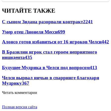
ЧИТАЙТЕ ТАКЖЕ
С сыном Зидана разорвали контракт
2241
Умер отец Лионеля Месси
699
Алонсо готов избавиться от 16 игроков Челси
442
В Бразилии игрок стал героем неприятного
инцидента
435
Будущее Мудрика в Челси под вопросом
413
Челси вырвал ничью в спарринге благодаря
Мудрику
367
Читать комментарии
Полная версия сайта