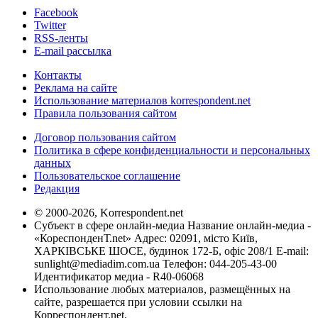
Facebook
Twitter
RSS-ленты
E-mail рассылка
Контакты
Реклама на сайте
Использование материалов korrespondent.net
Правила пользования сайтом
Договор пользования сайтом
Политика в сфере конфиденциальности и персональных
данных
Пользовательское соглашение
Редакция
© 2000-2026, Korrespondent.net
Субъект в сфере онлайн-медиа Название онлайн-медиа -
«КореспонденТ.net» Адрес: 02091, місто Київ,
ХАРКІВСЬКЕ ШОСЕ, будинок 172-Б, офіс 208/1 E-mail:
sunlight@mediadim.com.ua
Телефон: 044-205-43-00
Идентификатор медиа - R40-06068
Использование любых материалов, размещённых на
сайте, разрешается при условии ссылки на
Корреспондент.net.