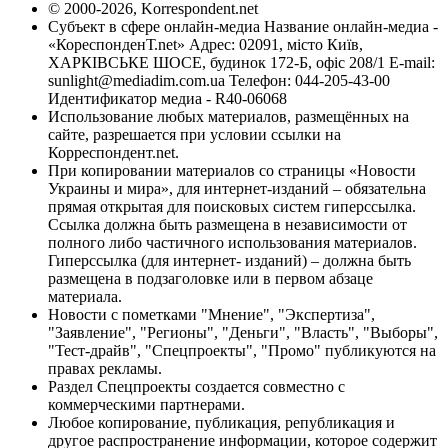
© 2000-2026, Korrespondent.net
Субъект в сфере онлайн-медиа Название онлайн-медиа -
«КореспонденТ.net» Адрес: 02091, місто Київ,
ХАРКІВСЬКЕ ШОСЕ, будинок 172-Б, офіс 208/1 E-mail:
sunlight@mediadim.com.ua
Телефон: 044-205-43-00
Идентификатор медиа - R40-06068
Использование любых материалов, размещённых на
сайте, разрешается при условии ссылки на
Корреспондент.net.
При копировании материалов со страницы «Новости
Украины и мира», для интернет-изданий – обязательна
прямая открытая для поисковых систем гиперссылка.
Ссылка должна быть размещена в независимости от
полного либо частичного использования материалов.
Гиперссылка (для интернет- изданий) – должна быть
размещена в подзаголовке или в первом абзаце
материала.
Новости с пометками "Мнение", "Экспертиза",
"Заявление", "Регионы", "Деньги", "Власть", "Выборы",
"Тест-драйв", "Спецпроекты", "Промо" публикуются на
правах рекламы.
Раздел Спецпроекты создается совместно с
коммерческими партнерами.
Любое копирование, публикация, републикация и
другое распространение информации, которое содержит