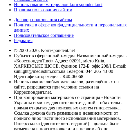
Использование материалов korrespondent.net
Правила пользования сайтом
Договор пользования сайтом
Политика в сфере конфиденциальности и персональных
данных
Пользовательское соглашение
Редакция
© 2000-2026, Korrespondent.net
Субъект в сфере онлайн-медиа Название онлайн-медиа -
«КореспонденТ.net» Адрес: 02091, місто Київ,
ХАРКІВСЬКЕ ШОСЕ, будинок 172-Б, офіс 208/1 E-mail:
sunlight@mediadim.com.ua
Телефон: 044-205-43-00
Идентификатор медиа - R40-06068
Использование любых материалов, размещённых на
сайте, разрешается при условии ссылки на
Корреспондент.net.
При копировании материалов со страницы «Новости
Украины и мира», для интернет-изданий – обязательна
прямая открытая для поисковых систем гиперссылка.
Ссылка должна быть размещена в независимости от
полного либо частичного использования материалов.
Гиперссылка (для интернет- изданий) – должна быть
размещена в подзаголовке или в первом абзаце