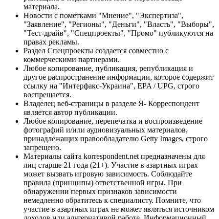
материала.
Новости с пометками "Мнение", "Экспертиза",
"Заявление", "Регионы", "Деньги", "Власть", "Выборы",
"Тест-драйв", "Спецпроекты", "Промо" публикуются на
правах рекламы.
Раздел Спецпроекты создается совместно с
коммерческими партнерами.
Любое копирование, публикация, републикация и
другое распространение информации, которое содержит
ссылку на "Интерфакс-Украина", EPA / UPG, строго
воспрещается.
Владелец веб-страницы в разделе Я- Корреспондент
является автор публикации.
Любое копирование, перепечатка и воспроизведение
фотографий и/или аудиовизуальных материалов,
принадлежащих правообладателю Getty Images, строго
запрещено.
Материалы сайта korrespondent.net предназначены для
лиц старше 21 года (21+). Участие в азартных играх
может вызвать игровую зависимость. Соблюдайте
правила (принципы) ответственной игры. При
обнаружении первых признаков зависимости
немедленно обратитесь к специалисту. Помните, что
участие в азартных играх не может являться источником
доходов или альтернативой работе. Информационный