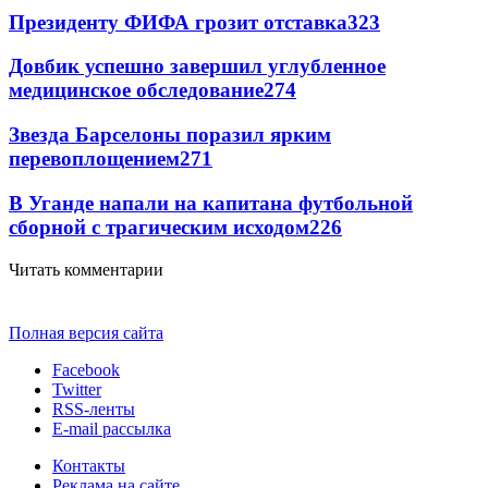
Президенту ФИФА грозит отставка
323
Довбик успешно завершил углубленное
медицинское обследование
274
Звезда Барселоны поразил ярким
перевоплощением
271
В Уганде напали на капитана футбольной
сборной с трагическим исходом
226
Читать комментарии
Полная версия сайта
Facebook
Twitter
RSS-ленты
E-mail рассылка
Контакты
Реклама на сайте