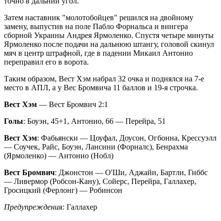
точно в дальний угол.
Затем наставник "молотобойцев" решился на двойному
замену, выпустив на поле Пабло Форнальса и вингера
сборной Украины Андрея Ярмоленко. Спустя четыре минуты
Ярмоленко после подачи на дальнюю штангу, головой скинул
мяч в центр штрафной, где в падении Микаил Антонио
переправил его в ворота.
Таким образом, Вест Хэм набрал 32 очка и поднялся на 7-е
место в АПЛ, а у Вес Бромвича 11 баллов и 19-я строчка.
Вест Хэм
— Вест Бромвич 2:1
Голы
: Боуэн, 45+1, Антонио, 66 — Перейра, 51
Вест Хэм
: Фабьянски — Цоуфал, Доусон, Огбонна, Крессуэлл
— Соучек, Райс, Боуэн, Лансини (Форналс), Бенрахма
(Ярмоленко) — Антонио (Нобл)
Вест Бромвич
: Джонстон — О'Ши, Аджайи, Бартли, Гиббс
— Ливермор (Робсон-Кану), Сойерс, Перейра, Галлахер,
Гросицкий (Ферлонг) — Робинсон
Предупреждения:
Галлахер