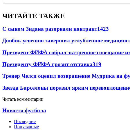
ЧИТАЙТЕ ТАКЖЕ
С сыном Зидана разорвали контракт
1423
Довбик успешно завершил углубленное медицинск
Президент ФИФА собрал экстренное совещание из
Президенту ФИФА грозит отставка
319
Тренер Челси оценил возвращение Мудрика на фу
Звезда Барселоны поразил ярким перевоплощени
Читать комментарии
Новости футбола
Последние
Популярные