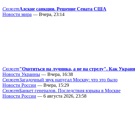
Сюжет
Адские санкции. Решение Сената США
Новости мира
— Вчера, 23:14
Сюжет
"Охотиться на лучника, а не на стрелу". Как Украи
Новости Украины
— Вчера, 16:38
Сюжет
Загадочный звук напугал Москву: что это было
Новости России
— Вчера, 15:29
Сюжет
Банкет генералов. Последствия взрыва в Москве
Новости России
— 6 августа 2026, 23:58