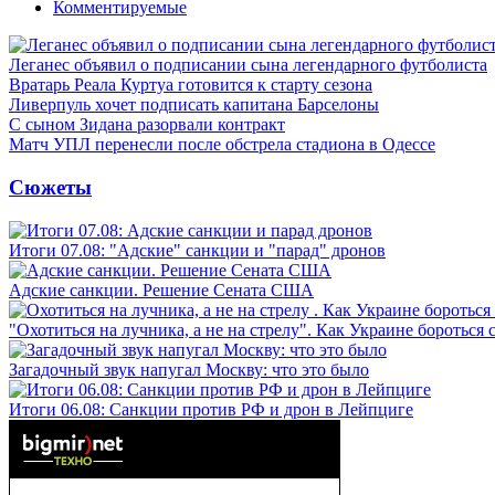
Комментируемые
Леганес объявил о подписании сына легендарного футболиста
Вратарь Реала Куртуа готовится к старту сезона
Ливерпуль хочет подписать капитана Барселоны
С сыном Зидана разорвали контракт
Матч УПЛ перенесли после обстрела стадиона в Одессе
Сюжеты
Итоги 07.08: "Адские" санкции и "парад" дронов
Адские санкции. Решение Сената США
"Охотиться на лучника, а не на стрелу". Как Украине бороться 
Загадочный звук напугал Москву: что это было
Итоги 06.08: Санкции против РФ и дрон в Лейпциге