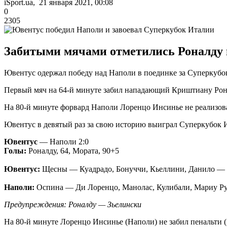
iSport.ua, 21 января 2021, 00:08
0
2305
Забитыми мячами отметились Роналду 
Ювентус одержал победу над Наполи в поединке за Суперкубок
Первый мяч на 64-й минуте забил нападающий Криштиану Рона
На 80-й минуте форвард Наполи Лоренцо Инсинье не реализов
Ювентус в девятый раз за свою историю выиграл Суперкубок 
Ювентус
— Наполи 2:0
Голы:
Роналду, 64, Мората, 90+5
Ювентус:
Щесны — Куадрадо, Бонуччи, Кьеллини, Данило — Кье
Наполи:
Оспина — Ди Лоренцо, Манолас, Кулибали, Мариу Руи 
Предупреждения: Роналду — Зьелински
На 80-й минуте Лоренцо Инсинье (Наполи) не забил пенальти (