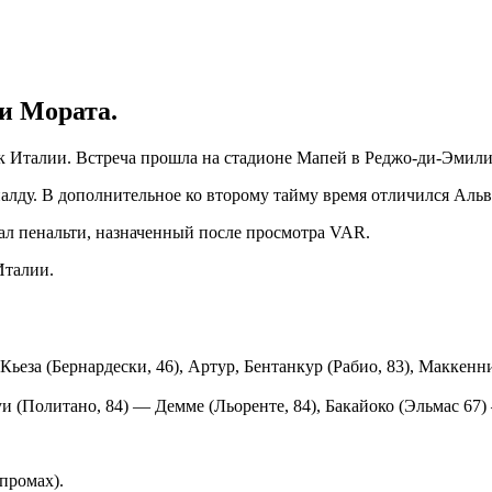
и Мората.
 Италии. Встреча прошла на стадионе Мапей в Реджо-ди-Эмилии 
лду. В дополнительное ко второму тайму время отличился Альв
ал пенальти, назначенный после просмотра VAR.
Италии.
за (Бернардески, 46), Артур, Бентанкур (Рабио, 83), Маккенни
(Политано, 84) — Демме (Льоренте, 84), Бакайоко (Эльмас 67) 
промах).