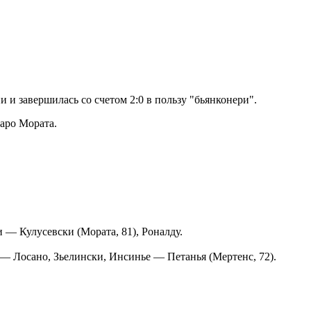
и завершилась со счетом 2:0 в пользу "бьянконери".
аро Мората.
 — Кулусевски (Мората, 81), Роналду.
— Лосано, Зьелински, Инсинье — Петанья (Мертенс, 72).