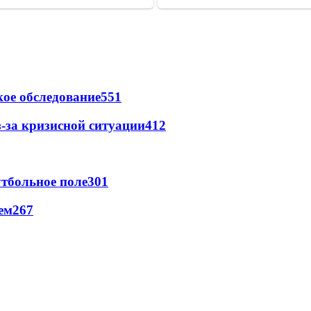
ое обследование
551
-за кризисной ситуации
412
тбольное поле
301
ем
267