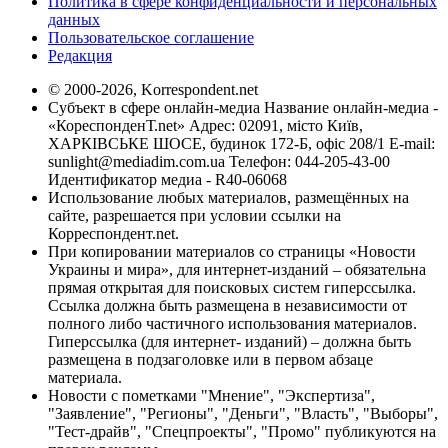
Политика в сфере конфиденциальности и персональных
данных
Пользовательское соглашение
Редакция
© 2000-2026, Korrespondent.net
Субъект в сфере онлайн-медиа Название онлайн-медиа -
«КореспонденТ.net» Адрес: 02091, місто Київ,
ХАРКІВСЬКЕ ШОСЕ, будинок 172-Б, офіс 208/1 E-mail:
sunlight@mediadim.com.ua
Телефон: 044-205-43-00
Идентификатор медиа - R40-06068
Использование любых материалов, размещённых на
сайте, разрешается при условии ссылки на
Корреспондент.net.
При копировании материалов со страницы «Новости
Украины и мира», для интернет-изданий – обязательна
прямая открытая для поисковых систем гиперссылка.
Ссылка должна быть размещена в независимости от
полного либо частичного использования материалов.
Гиперссылка (для интернет- изданий) – должна быть
размещена в подзаголовке или в первом абзаце
материала.
Новости с пометками "Мнение", "Экспертиза",
"Заявление", "Регионы", "Деньги", "Власть", "Выборы",
"Тест-драйв", "Спецпроекты", "Промо" публикуются на