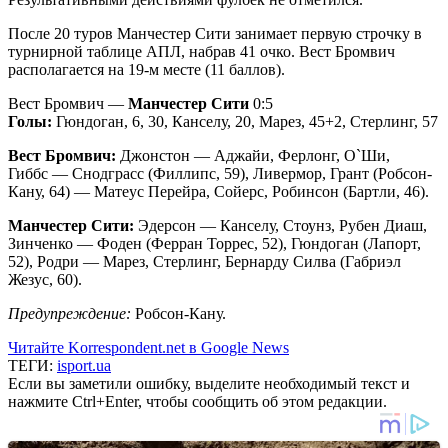
После 20 туров Манчестер Сити занимает первую строчку в
турнирной таблице АПЛ, набрав 41 очко. Вест Бромвич
располагается на 19-м месте (11 баллов).
Вест Бромвич —
Манчестер Сити
0:5
Голы:
Гюндоган, 6, 30, Канселу, 20, Марез, 45+2, Стерлинг, 57
Вест Бромвич:
Джонстон — Аджайи, Ферлонг, О`Ши,
Гиббс — Снодграсс (Филлипс, 59), Ливермор, Грант (Робсон-
Кану, 64) — Матеус Перейра, Сойерс, Робинсон (Бартли, 46).
Манчестер Сити:
Эдерсон — Канселу, Стоунз, Рубен Диаш,
Зинченко — Фоден (Ферран Торрес, 52), Гюндоган (Лапорт,
52), Родри — Марез, Стерлинг, Бернарду Силва (Габриэл
Жезус, 60).
Предупреждение:
Робсон-Кану.
Читайте Korrespondent.net в Google News
ТЕГИ:
isport.ua
Если вы заметили ошибку, выделите необходимый текст и
нажмите Ctrl+Enter, чтобы сообщить об этом редакции.