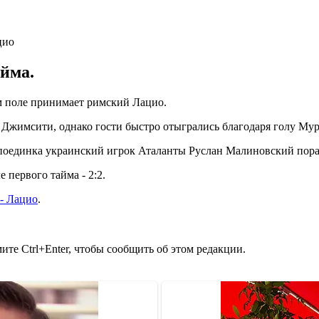
айма.
ем поле принимает римский Лацио.
 Джимсити, однако гости быстро отыгрались благодаря голу Мур
поединка украинский игрок Аталанты Руслан Малиновский пораз
 первого тайма - 2:2.
 - Лацио
.
те Ctrl+Enter, чтобы сообщить об этом редакции.