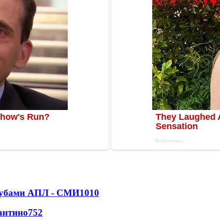
клубами АПЛ - СМИ
1010
антино
752