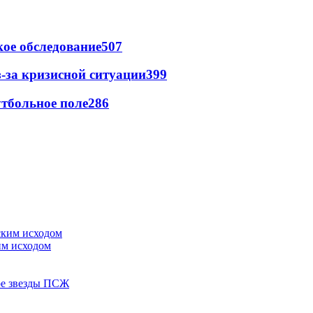
ое обследование
507
-за кризисной ситуации
399
тбольное поле
286
им исходом
ере звезды ПСЖ