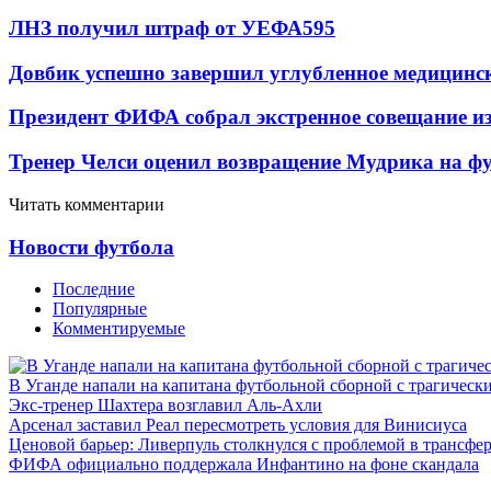
ЛНЗ получил штраф от УЕФА
595
Довбик успешно завершил углубленное медицинск
Президент ФИФА собрал экстренное совещание из
Тренер Челси оценил возвращение Мудрика на фу
Читать комментарии
Новости футбола
Последние
Популярные
Комментируемые
В Уганде напали на капитана футбольной сборной с трагическ
Экс-тренер Шахтера возглавил Аль-Ахли
Арсенал заставил Реал пересмотреть условия для Винисиуса
Ценовой барьер: Ливерпуль столкнулся с проблемой в трансф
ФИФА официально поддержала Инфантино на фоне скандала