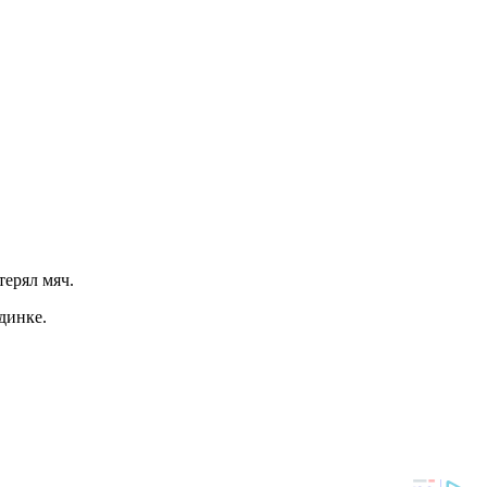
терял мяч.
динке.