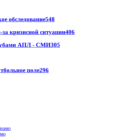
ое обследование
548
-за кризисной ситуации
406
клубами АПЛ - СМИ
305
тбольное поле
296
амо