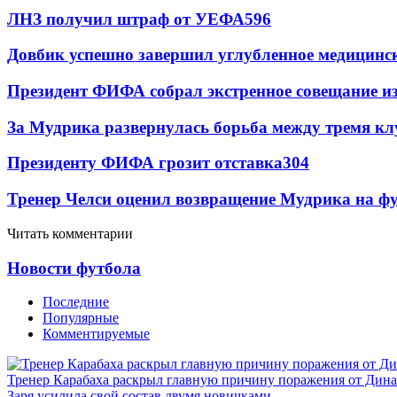
ЛНЗ получил штраф от УЕФА
596
Довбик успешно завершил углубленное медицинск
Президент ФИФА собрал экстренное совещание из
За Мудрика развернулась борьба между тремя 
Президенту ФИФА грозит отставка
304
Тренер Челси оценил возвращение Мудрика на фу
Читать комментарии
Новости футбола
Последние
Популярные
Комментируемые
Тренер Карабаха раскрыл главную причину поражения от Дин
Заря усилила свой состав двумя новичками