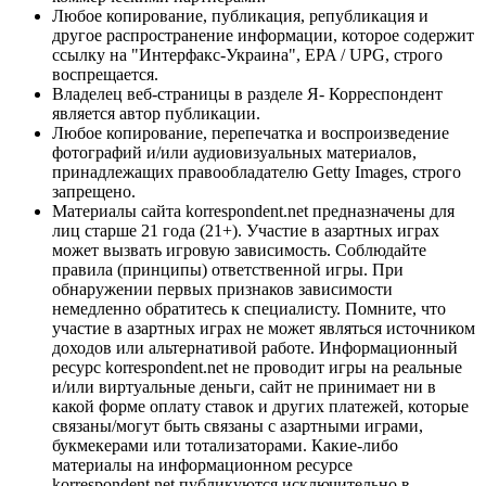
Любое копирование, публикация, републикация и
другое распространение информации, которое содержит
ссылку на "Интерфакс-Украина", EPA / UPG, строго
воспрещается.
Владелец веб-страницы в разделе Я- Корреспондент
является автор публикации.
Любое копирование, перепечатка и воспроизведение
фотографий и/или аудиовизуальных материалов,
принадлежащих правообладателю Getty Images, строго
запрещено.
Материалы сайта korrespondent.net предназначены для
лиц старше 21 года (21+). Участие в азартных играх
может вызвать игровую зависимость. Соблюдайте
правила (принципы) ответственной игры. При
обнаружении первых признаков зависимости
немедленно обратитесь к специалисту. Помните, что
участие в азартных играх не может являться источником
доходов или альтернативой работе. Информационный
ресурс korrespondent.net не проводит игры на реальные
и/или виртуальные деньги, сайт не принимает ни в
какой форме оплату ставок и других платежей, которые
связаны/могут быть связаны с азартными играми,
букмекерами или тотализаторами. Какие-либо
материалы на информационном ресурсе
korrespondent.net публикуются исключительно в