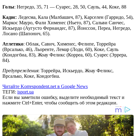
Голы
: Негредо, 35, 71 — Суарес, 28, 50, Сауль, 44, Коке, 88
Кадис
: Ледесма, Кала (Малбашич, 87), Карселен (Гарридо, 54),
Маркос Мауро, Фали Хименес (Ньето, 87), Сальви Санчес,
Искьердо (Аугусто Фернандес, 87), Йонссон, Переа, Негредо,
Лосано (Шапонич, 65).
Атлетико
: Облак, Савич, Хименес, Фелипе, Торрейра
(Врсалько, 46), Льоренте, Лемар (Лоди, 60), Коке, Сауль
(Кондогбиа, 83), Жоау Феликс (Корреа, 60), Суарес (Эррера,
84).
Предупреждения
: Торрейра, Искьердо, Жоау Феликс,
Врсалько, Коке, Кондогбиа.
Читайте Korrespondent.net в Google News
ТЕГИ:
isport.ua
Если вы заметили ошибку, выделите необходимый текст и
нажмите Ctrl+Enter, чтобы сообщить об этом редакции.