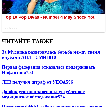
ЧИТАЙТЕ ТАКЖЕ
За Мудрика развернулась борьба между тремя
клубами АПЛ - СМИ
1010
Первая федерация отказалась поддерживать
Инфантино
753
ЛНЗ получил штраф от УЕФА
596
Довбик успешно завершил углубленное
медицинское обследование
524
Президент ФИФА собрал экстренное совещание