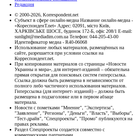
Редакция
© 2000-2026, Korrespondent.net
Субъект в сфере онлайн-медиа Название онлайн-медиа -
«КореспонденТ.net» Адрес: 02091, місто Київ,
ХАРКІВСЬКЕ ШОСЕ, будинок 172-Б, офіс 208/1 E-mail:
sunlight@mediadim.com.ua
Телефон: 044-205-43-00
Идентификатор медиа - R40-06068
Использование любых материалов, размещённых на
сайте, разрешается при условии ссылки на
Корреспондент.net.
При копировании материалов со страницы «Новости
Украины и мира», для интернет-изданий – обязательна
прямая открытая для поисковых систем гиперссылка.
Ссылка должна быть размещена в независимости от
полного либо частичного использования материалов.
Гиперссылка (для интернет- изданий) – должна быть
размещена в подзаголовке или в первом абзаце
материала.
Новости с пометками "Мнение", "Экспертиза",
"Заявление", "Регионы", "Деньги", "Власть", "Выборы",
"Тест-драйв", "Спецпроекты", "Промо" публикуются на
правах рекламы.
Раздел Спецпроекты создается совместно с
коммерческими партнерами.