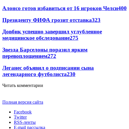
Алонсо готов избавиться от 16 игроков Челси
400
Президенту ФИФА грозит отставка
323
Довбик успешно завершил углубленное
медицинское обследование
275
Звезда Барселоны поразил ярким
перевоплощением
272
Леганес объявил о подписании сына
легендарного футболиста
230
Читать комментарии
Полная версия сайта
Facebook
Twitter
RSS-ленты
E-mail рассылка