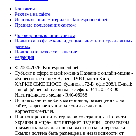
Контакты
Реклама на сайте
Использование материалов korrespondent.net
Правила пользования сайтом
Договор пользования сайтом
Политика в сфере конфиденциальности и персональных
данных
Пользовательское соглашение
Редакция
© 2000-2026, Korrespondent.net
Субъект в сфере онлайн-медиа Название онлайн-медиа -
«КореспонденТ.net» Адрес: 02091, місто Київ,
ХАРКІВСЬКЕ ШОСЕ, будинок 172-Б, офіс 208/1 E-mail:
sunlight@mediadim.com.ua
Телефон: 044-205-43-00
Идентификатор медиа - R40-06068
Использование любых материалов, размещённых на
сайте, разрешается при условии ссылки на
Корреспондент.net.
При копировании материалов со страницы «Новости
Украины и мира», для интернет-изданий – обязательна
прямая открытая для поисковых систем гиперссылка.
Ссылка должна быть размещена в независимости от