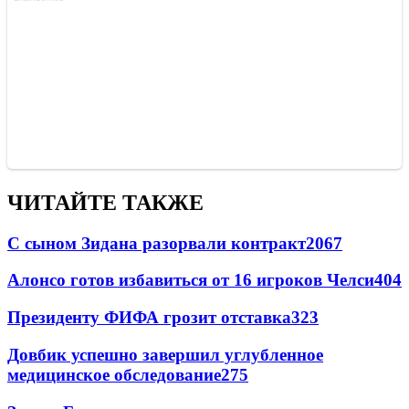
ЧИТАЙТЕ ТАКЖЕ
С сыном Зидана разорвали контракт
2067
Алонсо готов избавиться от 16 игроков Челси
404
Президенту ФИФА грозит отставка
323
Довбик успешно завершил углубленное
медицинское обследование
275