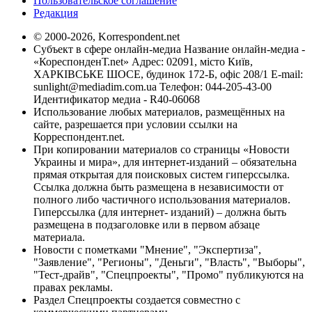
Пользовательское соглашение
Редакция
© 2000-2026, Korrespondent.net
Субъект в сфере онлайн-медиа Название онлайн-медиа -
«КореспонденТ.net» Адрес: 02091, місто Київ,
ХАРКІВСЬКЕ ШОСЕ, будинок 172-Б, офіс 208/1 E-mail:
sunlight@mediadim.com.ua
Телефон: 044-205-43-00
Идентификатор медиа - R40-06068
Использование любых материалов, размещённых на
сайте, разрешается при условии ссылки на
Корреспондент.net.
При копировании материалов со страницы «Новости
Украины и мира», для интернет-изданий – обязательна
прямая открытая для поисковых систем гиперссылка.
Ссылка должна быть размещена в независимости от
полного либо частичного использования материалов.
Гиперссылка (для интернет- изданий) – должна быть
размещена в подзаголовке или в первом абзаце
материала.
Новости с пометками "Мнение", "Экспертиза",
"Заявление", "Регионы", "Деньги", "Власть", "Выборы",
"Тест-драйв", "Спецпроекты", "Промо" публикуются на
правах рекламы.
Раздел Спецпроекты создается совместно с