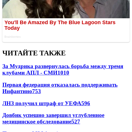
ЧИТАЙТЕ ТАКЖЕ
За Мудрика развернулась борьба между тремя
клубами АПЛ - СМИ
1010
Первая федерация отказалась поддерживать
Инфантино
753
ЛНЗ получил штраф от УЕФА
596
Довбик успешно завершил углубленное
медицинское обследование
527