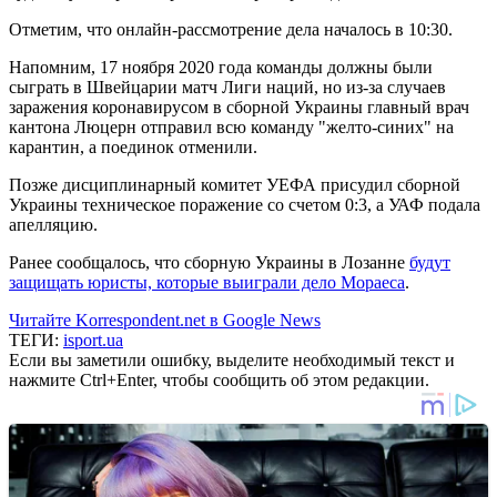
Отметим, что онлайн-рассмотрение дела началось в 10:30.
Напомним, 17 ноября 2020 года команды должны были
сыграть в Швейцарии матч Лиги наций, но из-за случаев
заражения коронавирусом в сборной Украины главный врач
кантона Люцерн отправил всю команду "желто-синих" на
карантин, а поединок отменили.
Позже дисциплинарный комитет УЕФА присудил сборной
Украины техническое поражение со счетом 0:3, а УАФ подала
апелляцию.
Ранее сообщалось, что сборную Украины в Лозанне
будут
защищать юристы, которые выиграли дело Мораеса
.
Читайте Korrespondent.net в Google News
ТЕГИ:
isport.ua
Если вы заметили ошибку, выделите необходимый текст и
нажмите Ctrl+Enter, чтобы сообщить об этом редакции.