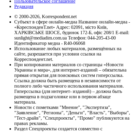
Пользовательское соглашение
Редакция
© 2000-2026, Korrespondent.net
Субъект в сфере онлайн-медиа Название онлайн-медиа -
«КореспонденТ.net» Адрес: 02091, місто Київ,
ХАРКІВСЬКЕ ШОСЕ, будинок 172-Б, офіс 208/1 E-mail:
sunlight@mediadim.com.ua
Телефон: 044-205-43-00
Идентификатор медиа - R40-06068
Использование любых материалов, размещённых на
сайте, разрешается при условии ссылки на
Корреспондент.net.
При копировании материалов со страницы «Новости
Украины и мира», для интернет-изданий – обязательна
прямая открытая для поисковых систем гиперссылка.
Ссылка должна быть размещена в независимости от
полного либо частичного использования материалов.
Гиперссылка (для интернет- изданий) – должна быть
размещена в подзаголовке или в первом абзаце
материала.
Новости с пометками "Мнение", "Экспертиза",
"Заявление", "Регионы", "Деньги", "Власть", "Выборы",
"Тест-драйв", "Спецпроекты", "Промо" публикуются на
правах рекламы.
Раздел Спецпроекты создается совместно с