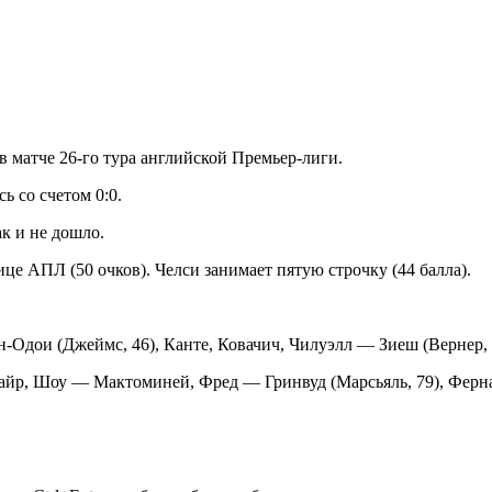
 матче 26-го тура английской Премьер-лиги.
 со счетом 0:0.
ак и не дошло.
це АПЛ (50 очков). Челси занимает пятую строчку (44 балла).
Одои (Джеймс, 46), Канте, Ковачич, Чилуэлл — Зиеш (Вернер, 
уайр, Шоу — Мактоминей, Фред — Гринвуд (Марсьяль, 79), Фер