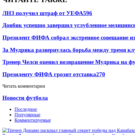
ЛНЗ получил штраф от УЕФА
596
Довбик успешно завершил углубленное медицинск
Президент ФИФА собрал экстренное совещание из
За Мудрика развернулась борьба между тремя 
Тренер Челси оценил возвращение Мудрика на фу
Президенту ФИФА грозит отставка
270
Читать комментарии
Новости футбола
Последние
Популярные
Комментируемые