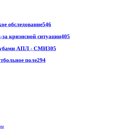
ое обследование
546
-за кризисной ситуации
405
клубами АПЛ - СМИ
305
тбольное поле
294