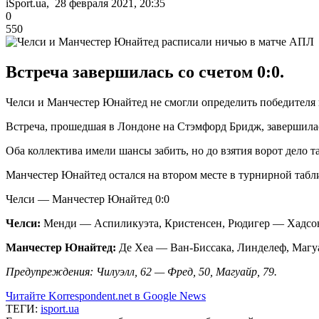
iSport.ua, 28 февраля 2021, 20:35
0
550
Встреча завершилась со счетом 0:0.
Челси и Манчестер Юнайтед не смогли определить победителя в
Встреча, прошедшая в Лондоне на Стэмфорд Бридж, завершилась
Оба коллектива имели шансы забить, но до взятия ворот дело т
Манчестер Юнайтед остался на втором месте в турнирной табли
Челси — Манчестер Юнайтед 0:0
Челси:
Менди — Аспиликуэта, Кристенсен, Рюдигер — Хадсон-
Манчестер Юнайтед:
Де Хеа — Ван-Биссака, Линделеф, Маг
Предупреждения: Чилуэлл, 62 — Фред, 50, Магуайр, 79.
Читайте Korrespondent.net в Google News
ТЕГИ:
isport.ua