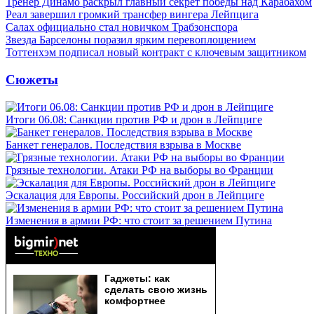
Тренер Динамо раскрыл главный секрет победы над Карабахом
Реал завершил громкий трансфер вингера Лейпцига
Салах официально стал новичком Трабзонспора
Звезда Барселоны поразил ярким перевоплощением
Тоттенхэм подписал новый контракт с ключевым защитником
Сюжеты
Итоги 06.08: Санкции против РФ и дрон в Лейпциге
Банкет генералов. Последствия взрыва в Москве
Грязные технологии. Атаки РФ на выборы во Франции
Эскалация для Европы. Российский дрон в Лейпциге
Изменения в армии РФ: что стоит за решением Путина