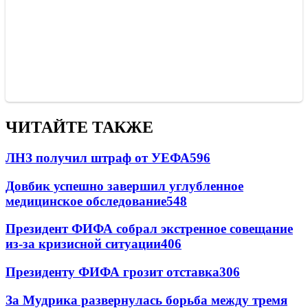
ЧИТАЙТЕ ТАКЖЕ
ЛНЗ получил штраф от УЕФА
596
Довбик успешно завершил углубленное
медицинское обследование
548
Президент ФИФА собрал экстренное совещание
из-за кризисной ситуации
406
Президенту ФИФА грозит отставка
306
За Мудрика развернулась борьба между тремя