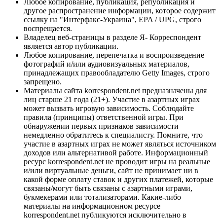
Любое копирование, публикация, републикация и
другое распространение информации, которое содержит
ссылку на "Интерфакс-Украина", EPA / UPG, строго
воспрещается.
Владелец веб-страницы в разделе Я- Корреспондент
является автор публикации.
Любое копирование, перепечатка и воспроизведение
фотографий и/или аудиовизуальных материалов,
принадлежащих правообладателю Getty Images, строго
запрещено.
Материалы сайта korrespondent.net предназначены для
лиц старше 21 года (21+). Участие в азартных играх
может вызвать игровую зависимость. Соблюдайте
правила (принципы) ответственной игры. При
обнаружении первых признаков зависимости
немедленно обратитесь к специалисту. Помните, что
участие в азартных играх не может являться источником
доходов или альтернативой работе. Информационный
ресурс korrespondent.net не проводит игры на реальные
и/или виртуальные деньги, сайт не принимает ни в
какой форме оплату ставок и других платежей, которые
связаны/могут быть связаны с азартными играми,
букмекерами или тотализаторами. Какие-либо
материалы на информационном ресурсе
korrespondent.net публикуются исключительно в