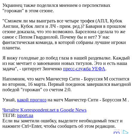
Украинец также поделился мнением о перспективах
"горожан" в этом сезоне.
"Сможем ли мы выиграть все четыре трофея (АПЛ, Кубок
Англии, Кубок лиги и ЛЧ - прим. ред.)? Бавария в прошлом
сезоне доказала, что это возможно. Барселона сделала то же
самое с Пепом Гвардиолой. Почему бы и нет? У нас
фантастическая команда, в которой собраны лучшие игроки
планеты.
Я вижу голодные до побед глаза в нашей раздевалке. Каждый
из нас мечтает о завоевании новых титулов. Это и есть наша
задача", - цитирует Зинченко
пресс-служба УЕФА
.
Напомним, что матч Манчестер Сити - Боруссия М состоится
во вторник, 16 марта. Первый поединок завершился выездной
победой "горожан" со счетом 2:0.
Узнай,
какой прогноз
на матч Манчестер Сити - Боруссия М .
Читайте Korrespondent.net в Google News
ТЕГИ:
isport.ua
Если вы заметили ошибку, выделите необходимый текст и
нажмите Ctrl+Enter, чтобы сообщить об этом редакции.