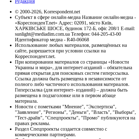
Редакция
© 2000-2026, Korrespondent.net
Субъект в сфере онлайн-медиа Название онлайн-медиа -
«КореспонденТ.net» Адрес: 02091, місто Київ,
ХАРКІВСЬКЕ ШОСЕ, будинок 172-Б, офіс 208/1 E-mail:
sunlight@mediadim.com.ua
Телефон: 044-205-43-00
Идентификатор медиа - R40-06068
Использование любых материалов, размещённых на
сайте, разрешается при условии ссылки на
Корреспондент.net.
При копировании материалов со страницы «Новости
Украины и мира», для интернет-изданий – обязательна
прямая открытая для поисковых систем гиперссылка.
Ссылка должна быть размещена в независимости от
полного либо частичного использования материалов.
Гиперссылка (для интернет- изданий) – должна быть
размещена в подзаголовке или в первом абзаце
материала.
Новости с пометками "Мнение", "Экспертиза",
"Заявление", "Регионы", "Деньги", "Власть", "Выборы",
"Тест-драйв", "Спецпроекты", "Промо" публикуются на
правах рекламы.
Раздел Спецпроекты создается совместно с
коммерческими партнерами.