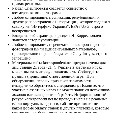
правах рекламы.
Раздел Спецпроекты создается совместно с
коммерческими партнерами.
Любое копирование, публикация, републикация и
другое распространение информации, которое содержит
ссылку на "Интерфакс-Украина", EPA / UPG, строго
воспрещается.
Владелец веб-страницы в разделе Я- Корреспондент
является автор публикации.
Любое копирование, перепечатка и воспроизведение
фотографий и/или аудиовизуальных материалов,
принадлежащих правообладателю Getty Images, строго
запрещено.
Материалы сайта korrespondent.net предназначены для
лиц старше 21 года (21+). Участие в азартных играх
может вызвать игровую зависимость. Соблюдайте
правила (принципы) ответственной игры. При
обнаружении первых признаков зависимости
немедленно обратитесь к специалисту. Помните, что
участие в азартных играх не может являться источником
доходов или альтернативой работе. Информационный
ресурс korrespondent.net не проводит игры на реальные
и/или виртуальные деньги, сайт не принимает ни в
какой форме оплату ставок и других платежей, которые
связаны/могут быть связаны с азартными играми,