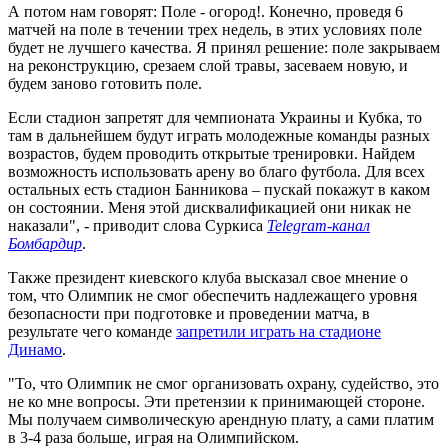
А потом нам говорят: Поле - огород!. Конечно, проведя 6
матчей на поле в течении трех недель, в этих условиях поле
будет не лучшего качества. Я принял решение: поле закрываем
на реконструкцию, срезаем слой травы, засеваем новую, и
будем заново готовить поле.
Если стадион запретят для чемпионата Украины и Кубка, то
там в дальнейшем будут играть молодежные команды разных
возрастов, будем проводить открытые тренировки. Найдем
возможность использовать арену во благо футбола. Для всех
остальных есть стадион Банникова – пускай покажут в каком
он состоянии. Меня этой дисквалификацией они никак не
наказали", - приводит слова Суркиса
Telegram-канал
Бомбардир
.
Также президент киевского клуба высказал свое мнение о
том, что Олимпик не смог обеспечить надлежащего уровня
безопасности при подготовке и проведении матча, в
результате чего команде
запретили играть на стадионе
Динамо
.
"То, что Олимпик не смог организовать охрану, судейство, это
не ко мне вопросы. Эти претензии к принимающей стороне.
Мы получаем символическую арендную плату, а сами платим
в 3-4 раза больше, играя на Олимпийском.