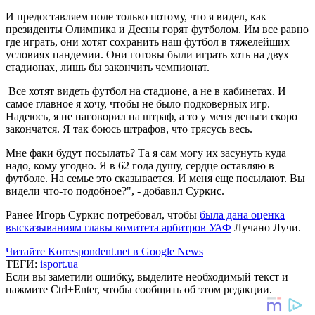
И предоставляем поле только потому, что я видел, как
президенты Олимпика и Десны горят футболом. Им все равно
где играть, они хотят сохранить наш футбол в тяжелейших
условиях пандемии. Они готовы были играть хоть на двух
стадионах, лишь бы закончить чемпионат.
Все хотят видеть футбол на стадионе, а не в кабинетах. И
самое главное я хочу, чтобы не было подковерных игр.
Надеюсь, я не наговорил на штраф, а то у меня деньги скоро
закончатся. Я так боюсь штрафов, что трясусь весь.
Мне факи будут посылать? Та я сам могу их засунуть куда
надо, кому угодно. Я в 62 года душу, сердце оставляю в
футболе. На семье это сказывается. И меня еще посылают. Вы
видели что-то подобное?", - добавил Суркис.
Ранее Игорь Суркис потребовал, чтобы
была дана оценка
высказываниям главы комитета арбитров УАФ
Лучано Лучи.
Читайте Korrespondent.net в Google News
ТЕГИ:
isport.ua
Если вы заметили ошибку, выделите необходимый текст и
нажмите Ctrl+Enter, чтобы сообщить об этом редакции.