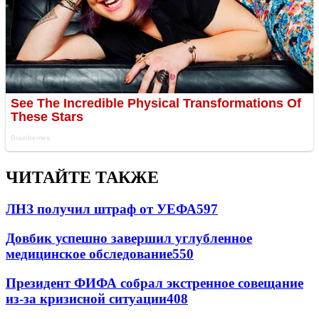
ЧИТАЙТЕ ТАКЖЕ
ЛНЗ получил штраф от УЕФА
597
Довбик успешно завершил углубленное
медицинское обследование
550
Президент ФИФА собрал экстренное совещание
из-за кризисной ситуации
408