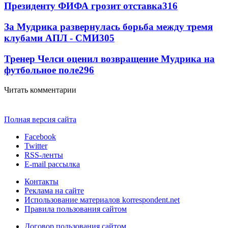
Президенту ФИФА грозит отставка
316
За Мудрика развернулась борьба между тремя
клубами АПЛ - СМИ
305
Тренер Челси оценил возвращение Мудрика на
футбольное поле
296
Читать комментарии
Полная версия сайта
Facebook
Twitter
RSS-ленты
E-mail рассылка
Контакты
Реклама на сайте
Использование материалов korrespondent.net
Правила пользования сайтом
Договор пользования сайтом