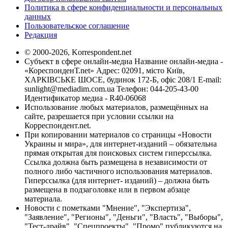
Политика в сфере конфиденциальности и персональных
данных
Пользовательское соглашение
Редакция
© 2000-2026, Korrespondent.net
Субъект в сфере онлайн-медиа Название онлайн-медиа -
«КореспонденТ.net» Адрес: 02091, місто Київ,
ХАРКІВСЬКЕ ШОСЕ, будинок 172-Б, офіс 208/1 E-mail:
sunlight@mediadim.com.ua
Телефон: 044-205-43-00
Идентификатор медиа - R40-06068
Использование любых материалов, размещённых на
сайте, разрешается при условии ссылки на
Корреспондент.net.
При копировании материалов со страницы «Новости
Украины и мира», для интернет-изданий – обязательна
прямая открытая для поисковых систем гиперссылка.
Ссылка должна быть размещена в независимости от
полного либо частичного использования материалов.
Гиперссылка (для интернет- изданий) – должна быть
размещена в подзаголовке или в первом абзаце
материала.
Новости с пометками "Мнение", "Экспертиза",
"Заявление", "Регионы", "Деньги", "Власть", "Выборы",
"Тест-драйв", "Спецпроекты", "Промо" публикуются на