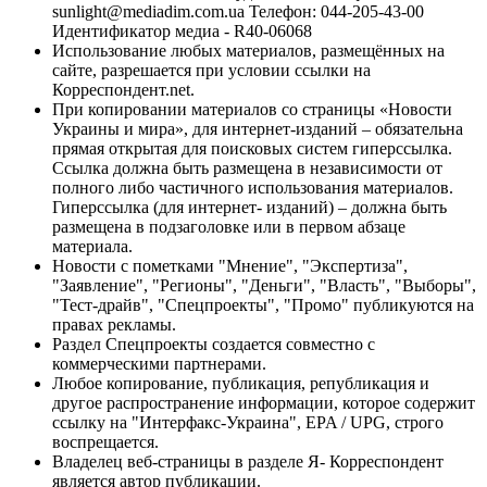
sunlight@mediadim.com.ua
Телефон: 044-205-43-00
Идентификатор медиа - R40-06068
Использование любых материалов, размещённых на
сайте, разрешается при условии ссылки на
Корреспондент.net.
При копировании материалов со страницы «Новости
Украины и мира», для интернет-изданий – обязательна
прямая открытая для поисковых систем гиперссылка.
Ссылка должна быть размещена в независимости от
полного либо частичного использования материалов.
Гиперссылка (для интернет- изданий) – должна быть
размещена в подзаголовке или в первом абзаце
материала.
Новости с пометками "Мнение", "Экспертиза",
"Заявление", "Регионы", "Деньги", "Власть", "Выборы",
"Тест-драйв", "Спецпроекты", "Промо" публикуются на
правах рекламы.
Раздел Спецпроекты создается совместно с
коммерческими партнерами.
Любое копирование, публикация, републикация и
другое распространение информации, которое содержит
ссылку на "Интерфакс-Украина", EPA / UPG, строго
воспрещается.
Владелец веб-страницы в разделе Я- Корреспондент
является автор публикации.