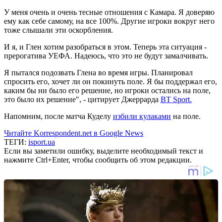
У меня очень и очень тесные отношения с Камара. Я доверяю
ему как себе самому, на все 100%. Другие игроки вокруг него
тоже слышали эти оскорбления.
И я, и Глен хотим разобраться в этом. Теперь эта ситуация -
прерогатива УЕФА. Надеюсь, что это не будут замалчивать.
Я пытался подозвать Глена во время игры. Планировал
спросить его, хочет ли он покинуть поле. Я бы поддержал его,
каким бы ни было его решение, но игроки остались на поле,
это было их решение", - цитирует Джеррарда
BT Sport.
Напомним, после матча Куделу
избили кулаками
на поле.
Читайте Korrespondent.net в Google News
ТЕГИ:
isport.ua
Если вы заметили ошибку, выделите необходимый текст и
нажмите Ctrl+Enter, чтобы сообщить об этом редакции.