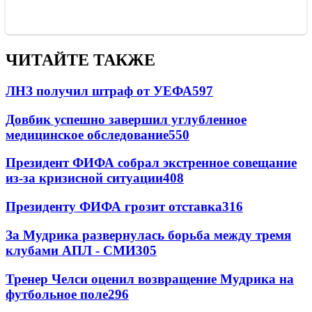
ЧИТАЙТЕ ТАКЖЕ
ЛНЗ получил штраф от УЕФА
597
Довбик успешно завершил углубленное
медицинское обследование
550
Президент ФИФА собрал экстренное совещание
из-за кризисной ситуации
408
Президенту ФИФА грозит отставка
316
За Мудрика развернулась борьба между тремя
клубами АПЛ - СМИ
305
Тренер Челси оценил возвращение Мудрика на
футбольное поле
296