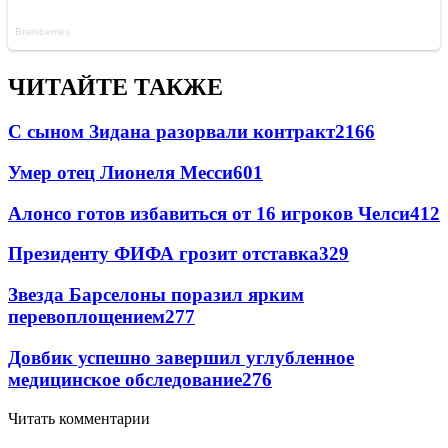
ЧИТАЙТЕ ТАКЖЕ
С сыном Зидана разорвали контракт
2166
Умер отец Лионеля Месси
601
Алонсо готов избавиться от 16 игроков Челси
412
Президенту ФИФА грозит отставка
329
Звезда Барселоны поразил ярким
перевоплощением
277
Довбик успешно завершил углубленное
медицинское обследование
276
Читать комментарии