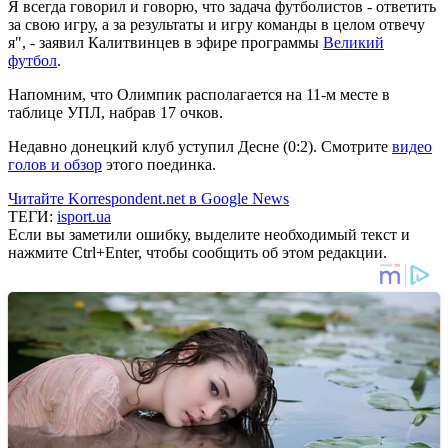
Я всегда говорил и говорю, что задача футболистов - ответить
за свою игру, а за результаты и игру команды в целом отвечу
я", - заявил Калитвинцев в эфире программы
Великий
футбол
.
Напомним, что Олимпик располагается на 11-м месте в
таблице УПЛ, набрав 17 очков.
Недавно донецкий клуб уступил Десне (0:2). Смотрите
видео
голов и обзор
этого поединка.
Читайте Korrespondent.net в Google News
ТЕГИ:
isport.ua
Если вы заметили ошибку, выделите необходимый текст и
нажмите Ctrl+Enter, чтобы сообщить об этом редакции.