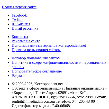
Полная версия сайта
Facebook
Twitter
RSS-ленты
E-mail рассылка
Контакты
Реклама на сайте
Использование материалов korrespondent.net
Правила пользования сайтом
Договор пользования сайтом
Политика в сфере конфиденциальности и персональных
данных
Пользовательское соглашение
Редакция
© 2000-2026, Korrespondent.net
Субъект в сфере онлайн-медиа Название онлайн-медиа -
«КореспонденТ.net» Адрес: 02091, місто Київ,
ХАРКІВСЬКЕ ШОСЕ, будинок 172-Б, офіс 208/1 E-mail:
sunlight@mediadim.com.ua
Телефон: 044-205-43-00
Идентификатор медиа - R40-06068