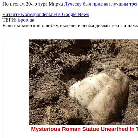
По итогам 20-го тура Мирча
Луческу был признан лучшим тре
Читайте Korrespondent.net в Google News
ТЕГИ:
isport.ua
Если вы заметили ошибку, выделите необходимый текст и нажми