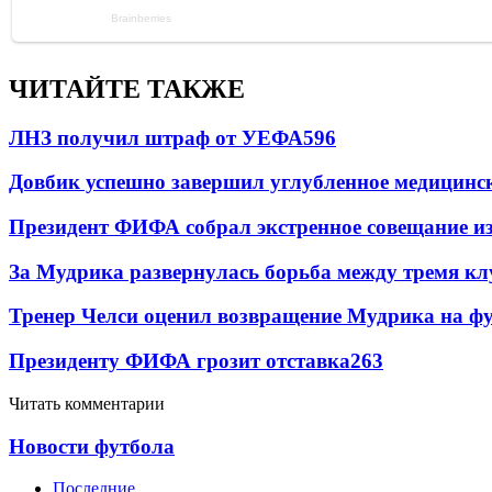
ЧИТАЙТЕ ТАКЖЕ
ЛНЗ получил штраф от УЕФА
596
Довбик успешно завершил углубленное медицинск
Президент ФИФА собрал экстренное совещание из
За Мудрика развернулась борьба между тремя 
Тренер Челси оценил возвращение Мудрика на фу
Президенту ФИФА грозит отставка
263
Читать комментарии
Новости футбола
Последние