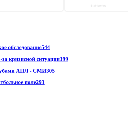
ое обследование
544
-за кризисной ситуации
399
клубами АПЛ - СМИ
305
тбольное поле
293