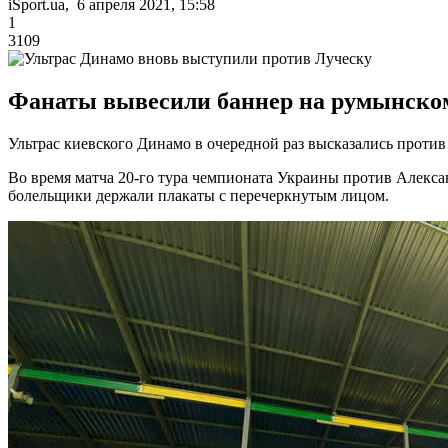
iSport.ua, 6 апреля 2021, 15:58
1
3109
Фанаты вывесили баннер на румынском
Ультрас киевского Динамо в очередной раз высказались проти
Во время матча 20-го тура чемпионата Украины против Алекса
болельщики держали плакаты с перечеркнутым лицом.