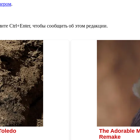
нером
.
те Ctrl+Enter, чтобы сообщить об этом редакции.