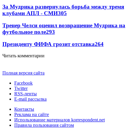
За Мудрика развернулась борьба между тремя
клубами АПЛ - СМИ
305
Тренер Челси оценил возвращение Мудрика на
футбольное поле
293
Президенту ФИФА грозит отставка
264
Читать комментарии
Полная версия сайта
Facebook
Twitter
RSS-ленты
E-mail рассылка
Контакты
Реклама на сайте
Использование материалов korrespondent.net
Правила пользования сайтом