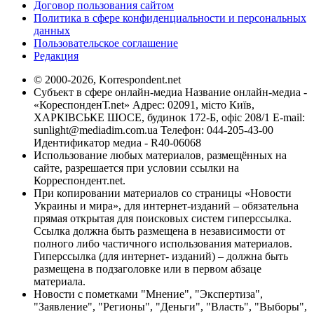
Договор пользования сайтом
Политика в сфере конфиденциальности и персональных
данных
Пользовательское соглашение
Редакция
© 2000-2026, Korrespondent.net
Субъект в сфере онлайн-медиа Название онлайн-медиа -
«КореспонденТ.net» Адрес: 02091, місто Київ,
ХАРКІВСЬКЕ ШОСЕ, будинок 172-Б, офіс 208/1 E-mail:
sunlight@mediadim.com.ua
Телефон: 044-205-43-00
Идентификатор медиа - R40-06068
Использование любых материалов, размещённых на
сайте, разрешается при условии ссылки на
Корреспондент.net.
При копировании материалов со страницы «Новости
Украины и мира», для интернет-изданий – обязательна
прямая открытая для поисковых систем гиперссылка.
Ссылка должна быть размещена в независимости от
полного либо частичного использования материалов.
Гиперссылка (для интернет- изданий) – должна быть
размещена в подзаголовке или в первом абзаце
материала.
Новости с пометками "Мнение", "Экспертиза",
"Заявление", "Регионы", "Деньги", "Власть", "Выборы",