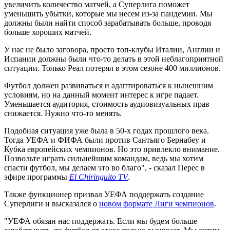
увеличить количество матчей, а Суперлига поможет
уменьшить убытки, которые мы несем из-за пандемии. Мы
должны были найти способ зарабатывать больше, проводя
больше хороших матчей.
У нас не было заговора, просто топ-клубы Италии, Англии и
Испании должны были что-то делать в этой неблагоприятной
ситуации. Только Реал потерял в этом сезоне 400 миллионов.
Футбол должен развиваться и адаптироваться к нынешним
условиям, но на данный момент интерес к игре падает.
Уменьшается аудитория, стоимость аудиовизуальных прав
снижается. Нужно что-то менять.
Подобная ситуация уже была в 50-х годах прошлого века.
Тогда УЕФА и ФИФА были против Сантьяго Бернабеу и
Кубка европейских чемпионов. Но это привлекло внимание.
Позвольте играть сильнейшим командам, ведь мы хотим
спасти футбол, мы делаем это во благо", - сказал Перес в
эфире программы
El Chiringuito TV
.
Также функционер призвал УЕФА поддержать создание
Суперлиги и высказался о
новом формате Лиги чемпионов
.
"УЕФА обязан нас поддержать. Если мы будем больше