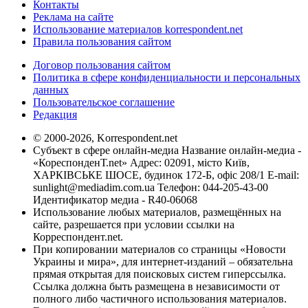
Контакты
Реклама на сайте
Использование материалов korrespondent.net
Правила пользования сайтом
Договор пользования сайтом
Политика в сфере конфиденциальности и персональных
данных
Пользовательское соглашение
Редакция
© 2000-2026, Korrespondent.net
Субъект в сфере онлайн-медиа Название онлайн-медиа -
«КореспонденТ.net» Адрес: 02091, місто Київ,
ХАРКІВСЬКЕ ШОСЕ, будинок 172-Б, офіс 208/1 E-mail:
sunlight@mediadim.com.ua
Телефон: 044-205-43-00
Идентификатор медиа - R40-06068
Использование любых материалов, размещённых на
сайте, разрешается при условии ссылки на
Корреспондент.net.
При копировании материалов со страницы «Новости
Украины и мира», для интернет-изданий – обязательна
прямая открытая для поисковых систем гиперссылка.
Ссылка должна быть размещена в независимости от
полного либо частичного использования материалов.