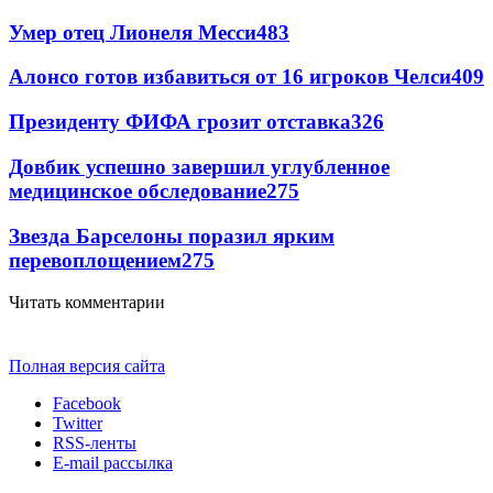
Умер отец Лионеля Месси
483
Алонсо готов избавиться от 16 игроков Челси
409
Президенту ФИФА грозит отставка
326
Довбик успешно завершил углубленное
медицинское обследование
275
Звезда Барселоны поразил ярким
перевоплощением
275
Читать комментарии
Полная версия сайта
Facebook
Twitter
RSS-ленты
E-mail рассылка