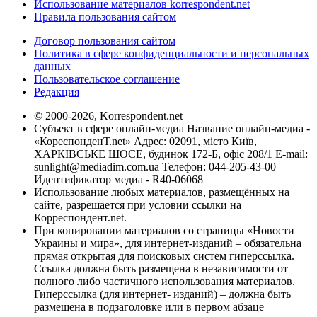
Использование материалов korrespondent.net
Правила пользования сайтом
Договор пользования сайтом
Политика в сфере конфиденциальности и персональных
данных
Пользовательское соглашение
Редакция
© 2000-2026, Korrespondent.net
Субъект в сфере онлайн-медиа Название онлайн-медиа -
«КореспонденТ.net» Адрес: 02091, місто Київ,
ХАРКІВСЬКЕ ШОСЕ, будинок 172-Б, офіс 208/1 E-mail:
sunlight@mediadim.com.ua
Телефон: 044-205-43-00
Идентификатор медиа - R40-06068
Использование любых материалов, размещённых на
сайте, разрешается при условии ссылки на
Корреспондент.net.
При копировании материалов со страницы «Новости
Украины и мира», для интернет-изданий – обязательна
прямая открытая для поисковых систем гиперссылка.
Ссылка должна быть размещена в независимости от
полного либо частичного использования материалов.
Гиперссылка (для интернет- изданий) – должна быть
размещена в подзаголовке или в первом абзаце