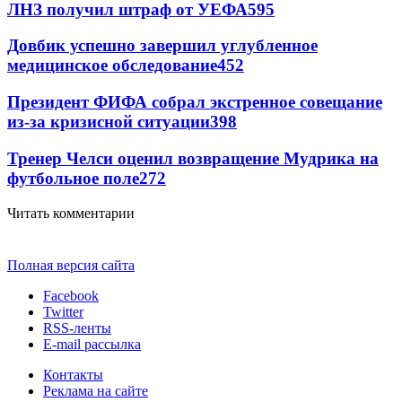
ЛНЗ получил штраф от УЕФА
595
Довбик успешно завершил углубленное
медицинское обследование
452
Президент ФИФА собрал экстренное совещание
из-за кризисной ситуации
398
Тренер Челси оценил возвращение Мудрика на
футбольное поле
272
Читать комментарии
Полная версия сайта
Facebook
Twitter
RSS-ленты
E-mail рассылка
Контакты
Реклама на сайте