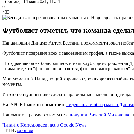
iSport.ua, 14 мая 2021, 11:34
0
433
Футболист отметил, что команда сделал
Нападающий Динамо Артем Беседин прокомментировал победу к
Футболист поздравил всех с завоеванием трофея, а также высказ
"Поздравляю всех болельщиков и наш клуб с днем рождения Ди
внимание, что "финалы не играются, финалы выигрываются" и 
Мои моменты? Нападающий хорошего уровня должен забивать т
моменты.
Из этой ситуации надо сделать правильные выводы и идти дал
На ISPORT можно посмотреть
видео гола и обзор матча Динамо
Напомним, травму в этом матче
получил Виталий Миколенко
,
Читайте Korrespondent.net в Google News
ТЕГИ:
isport.ua