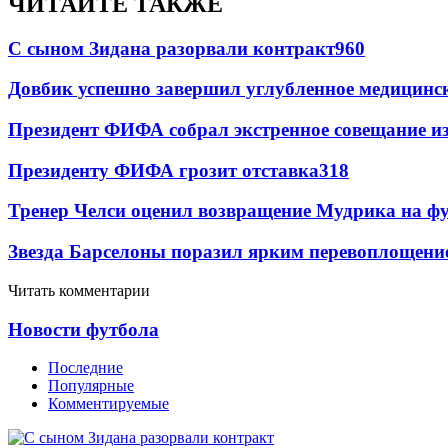
ЧИТАЙТЕ ТАКЖЕ
С сыном Зидана разорвали контракт
960
Довбик успешно завершил углубленное медицинск
Президент ФИФА собрал экстренное совещание из
Президенту ФИФА грозит отставка
318
Тренер Челси оценил возвращение Мудрика на фу
Звезда Барселоны поразил ярким перевоплощени
Читать комментарии
Новости футбола
Последние
Популярные
Комментируемые