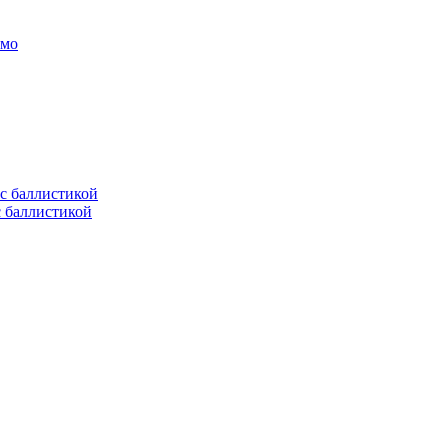
амо
с баллистикой