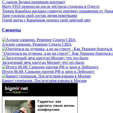
С сыном Зидана разорвали контракт
Матч УПЛ перенесли после обстрела стадиона в Одессе
Тренер Карабаха раскрыл главную причину поражения от Дин
Заря усилила свой состав двумя новичками
Герой матча с Карабахом оценил свой забитый мяч
Сюжеты
Адские санкции. Решение Сената США
"Охотиться на лучника, а не на стрелу". Как Украине бороться 
Загадочный звук напугал Москву: что это было
Итоги 06.08: Санкции против РФ и дрон в Лейпциге
Банкет генералов. Последствия взрыва в Москве