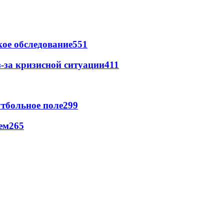
ое обследование
551
-за кризисной ситуации
411
тбольное поле
299
ем
265