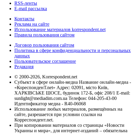
RSS-ленты
E-mail рассылка
Контакты
Реклама на сайте
Использование материалов korrespondent.net
Правила пользования сайтом
Договор пользования сайтом
Политика в сфере конфиденциальности и персональных
данных
Пользовательское соглашение
Редакция
© 2000-2026, Korrespondent.net
Субъект в сфере онлайн-медиа Название онлайн-медиа -
«КореспонденТ.net» Адрес: 02091, місто Київ,
ХАРКІВСЬКЕ ШОСЕ, будинок 172-Б, офіс 208/1 E-mail:
sunlight@mediadim.com.ua
Телефон: 044-205-43-00
Идентификатор медиа - R40-06068
Использование любых материалов, размещённых на
сайте, разрешается при условии ссылки на
Корреспондент.net.
При копировании материалов со страницы «Новости
Украины и мира», для интернет-изданий – обязательна