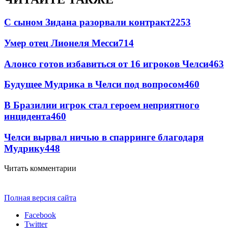
С сыном Зидана разорвали контракт
2253
Умер отец Лионеля Месси
714
Алонсо готов избавиться от 16 игроков Челси
463
Будущее Мудрика в Челси под вопросом
460
В Бразилии игрок стал героем неприятного
инцидента
460
Челси вырвал ничью в спарринге благодаря
Мудрику
448
Читать комментарии
Полная версия сайта
Facebook
Twitter