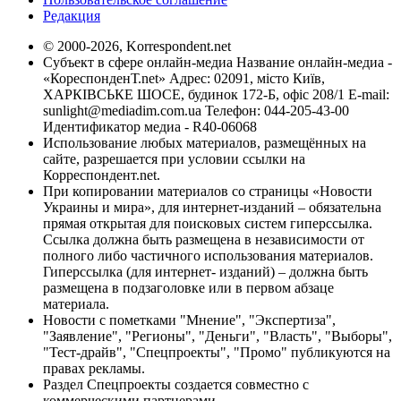
Редакция
© 2000-2026, Korrespondent.net
Субъект в сфере онлайн-медиа Название онлайн-медиа -
«КореспонденТ.net» Адрес: 02091, місто Київ,
ХАРКІВСЬКЕ ШОСЕ, будинок 172-Б, офіс 208/1 E-mail:
sunlight@mediadim.com.ua
Телефон: 044-205-43-00
Идентификатор медиа - R40-06068
Использование любых материалов, размещённых на
сайте, разрешается при условии ссылки на
Корреспондент.net.
При копировании материалов со страницы «Новости
Украины и мира», для интернет-изданий – обязательна
прямая открытая для поисковых систем гиперссылка.
Ссылка должна быть размещена в независимости от
полного либо частичного использования материалов.
Гиперссылка (для интернет- изданий) – должна быть
размещена в подзаголовке или в первом абзаце
материала.
Новости с пометками "Мнение", "Экспертиза",
"Заявление", "Регионы", "Деньги", "Власть", "Выборы",
"Тест-драйв", "Спецпроекты", "Промо" публикуются на
правах рекламы.
Раздел Спецпроекты создается совместно с
коммерческими партнерами.