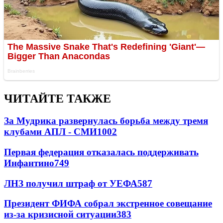
ЧИТАЙТЕ ТАКЖЕ
За Мудрика развернулась борьба между тремя
клубами АПЛ - СМИ
1002
Первая федерация отказалась поддерживать
Инфантино
749
ЛНЗ получил штраф от УЕФА
587
Президент ФИФА собрал экстренное совещание
из-за кризисной ситуации
383