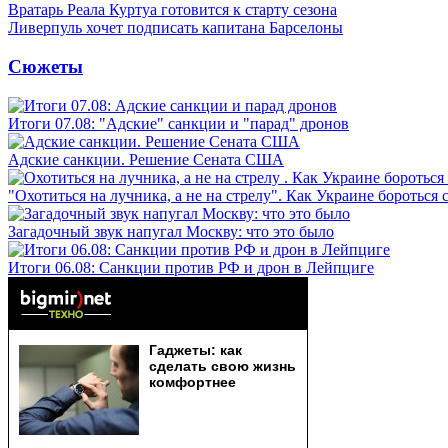
Вратарь Реала Куртуа готовится к старту сезона
Ливерпуль хочет подписать капитана Барселоны
Сюжеты
Итоги 07.08: "Адские" санкции и "парад" дронов
Адские санкции. Решение Сената США
"Охотиться на лучника, а не на стрелу". Как Украине бороться 
Загадочный звук напугал Москву: что это было
Итоги 06.08: Санкции против РФ и дрон в Лейпциге