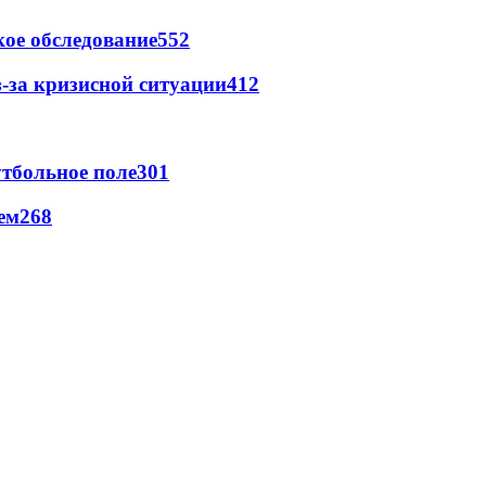
ое обследование
552
-за кризисной ситуации
412
тбольное поле
301
ем
268