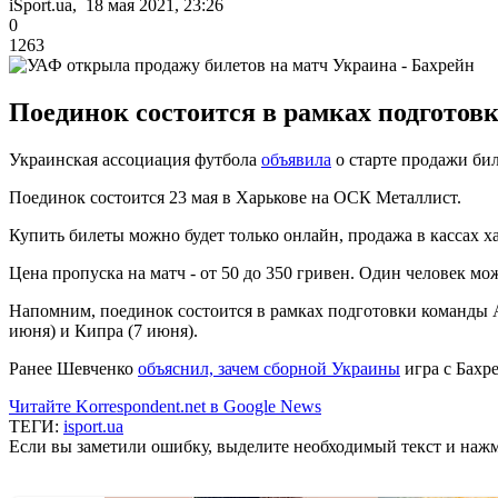
iSport.ua, 18 мая 2021, 23:26
0
1263
Поединок состоится в рамках подготов
Украинская ассоциация футбола
объявила
о старте продажи би
Поединок состоится 23 мая в Харькове на ОСК Металлист.
Купить билеты можно будет только онлайн, продажа в кассах х
Цена пропуска на матч - от 50 до 350 гривен. Один человек мо
Напомним, поединок состоится в рамках подготовки команды А
июня) и Кипра (7 июня).
Ранее Шевченко
объяснил, зачем сборной Украины
игра с Бахр
Читайте Korrespondent.net в Google News
ТЕГИ:
isport.ua
Если вы заметили ошибку, выделите необходимый текст и нажми