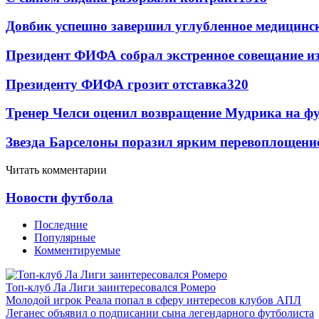
Довбик успешно завершил углубленное медицинск
Президент ФИФА собрал экстренное совещание из
Президенту ФИФА грозит отставка
320
Тренер Челси оценил возвращение Мудрика на фу
Звезда Барселоны поразил ярким перевоплощени
Читать комментарии
Новости футбола
Последние
Популярные
Комментируемые
Топ-клуб Ла Лиги заинтересовался Ромеро
Молодой игрок Реала попал в сферу интересов клубов АПЛ
Леганес объявил о подписании сына легендарного футболиста