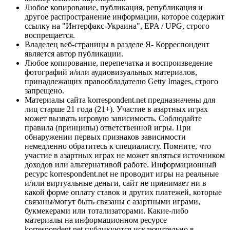
Любое копирование, публикация, републикация и
другое распространение информации, которое содержит
ссылку на "Интерфакс-Украина", EPA / UPG, строго
воспрещается.
Владелец веб-страницы в разделе Я- Корреспондент
является автор публикации.
Любое копирование, перепечатка и воспроизведение
фотографий и/или аудиовизуальных материалов,
принадлежащих правообладателю Getty Images, строго
запрещено.
Материалы сайта korrespondent.net предназначены для
лиц старше 21 года (21+). Участие в азартных играх
может вызвать игровую зависимость. Соблюдайте
правила (принципы) ответственной игры. При
обнаружении первых признаков зависимости
немедленно обратитесь к специалисту. Помните, что
участие в азартных играх не может являться источником
доходов или альтернативой работе. Информационный
ресурс korrespondent.net не проводит игры на реальные
и/или виртуальные деньги, сайт не принимает ни в
какой форме оплату ставок и других платежей, которые
связаны/могут быть связаны с азартными играми,
букмекерами или тотализаторами. Какие-либо
материалы на информационном ресурсе
korrespondent.net публикуются исключительно в