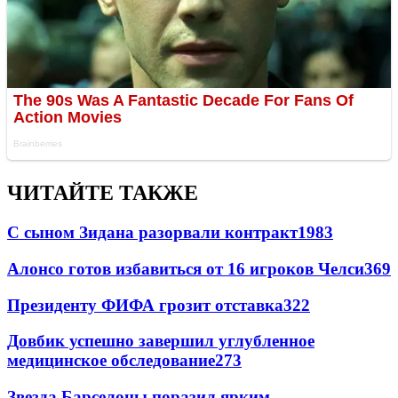
ЧИТАЙТЕ ТАКЖЕ
С сыном Зидана разорвали контракт
1983
Алонсо готов избавиться от 16 игроков Челси
369
Президенту ФИФА грозит отставка
322
Довбик успешно завершил углубленное
медицинское обследование
273
Звезда Барселоны поразил ярким