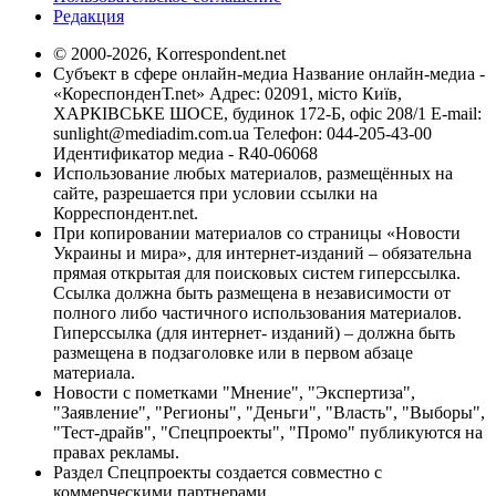
Редакция
© 2000-2026, Korrespondent.net
Субъект в сфере онлайн-медиа Название онлайн-медиа -
«КореспонденТ.net» Адрес: 02091, місто Київ,
ХАРКІВСЬКЕ ШОСЕ, будинок 172-Б, офіс 208/1 E-mail:
sunlight@mediadim.com.ua
Телефон: 044-205-43-00
Идентификатор медиа - R40-06068
Использование любых материалов, размещённых на
сайте, разрешается при условии ссылки на
Корреспондент.net.
При копировании материалов со страницы «Новости
Украины и мира», для интернет-изданий – обязательна
прямая открытая для поисковых систем гиперссылка.
Ссылка должна быть размещена в независимости от
полного либо частичного использования материалов.
Гиперссылка (для интернет- изданий) – должна быть
размещена в подзаголовке или в первом абзаце
материала.
Новости с пометками "Мнение", "Экспертиза",
"Заявление", "Регионы", "Деньги", "Власть", "Выборы",
"Тест-драйв", "Спецпроекты", "Промо" публикуются на
правах рекламы.
Раздел Спецпроекты создается совместно с
коммерческими партнерами.