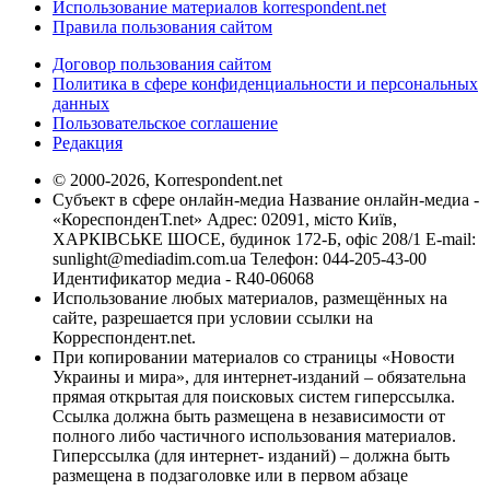
Использование материалов korrespondent.net
Правила пользования сайтом
Договор пользования сайтом
Политика в сфере конфиденциальности и персональных
данных
Пользовательское соглашение
Редакция
© 2000-2026, Korrespondent.net
Субъект в сфере онлайн-медиа Название онлайн-медиа -
«КореспонденТ.net» Адрес: 02091, місто Київ,
ХАРКІВСЬКЕ ШОСЕ, будинок 172-Б, офіс 208/1 E-mail:
sunlight@mediadim.com.ua
Телефон: 044-205-43-00
Идентификатор медиа - R40-06068
Использование любых материалов, размещённых на
сайте, разрешается при условии ссылки на
Корреспондент.net.
При копировании материалов со страницы «Новости
Украины и мира», для интернет-изданий – обязательна
прямая открытая для поисковых систем гиперссылка.
Ссылка должна быть размещена в независимости от
полного либо частичного использования материалов.
Гиперссылка (для интернет- изданий) – должна быть
размещена в подзаголовке или в первом абзаце