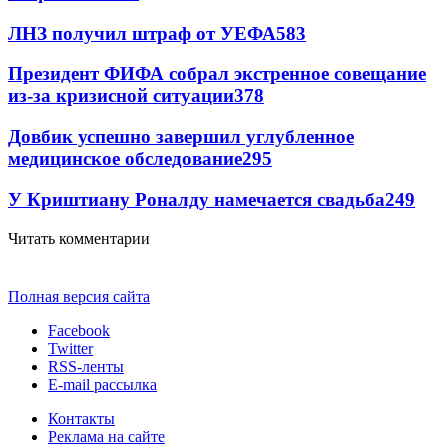
ЛНЗ получил штраф от УЕФА
583
Президент ФИФА собрал экстренное совещание
из-за кризисной ситуации
378
Довбик успешно завершил углубленное
медицинское обследование
295
У Криштиану Роналду намечается свадьба
249
Читать комментарии
Полная версия сайта
Facebook
Twitter
RSS-ленты
E-mail рассылка
Контакты
Реклама на сайте