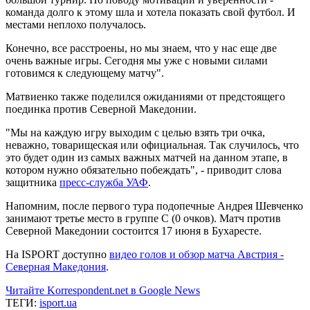
команда долго к этому шла и хотела показать свой футбол. И
местами неплохо получалось.
Конечно, все расстроены, но мы знаем, что у нас еще две
очень важные игры. Сегодня мы уже с новыми силами
готовимся к следующему матчу".
Матвиенко также поделился ожиданиями от предстоящего
поединка против Северной Македонии.
"Мы на каждую игру выходим с целью взять три очка,
неважно, товарищеская или официальная. Так случилось, что
это будет один из самых важных матчей на данном этапе, в
котором нужно обязательно побеждать", - приводит слова
защитника
пресс-служба УАФ
.
Напомним, после первого тура подопечные Андрея Шевченко
занимают третье место в группе С (0 очков). Матч против
Северной Македонии состоится 17 июня в Бухаресте.
На ISPORT доступно
видео голов и обзор матча Австрия -
Северная Македония
.
Читайте Korrespondent.net в Google News
ТЕГИ:
isport.ua